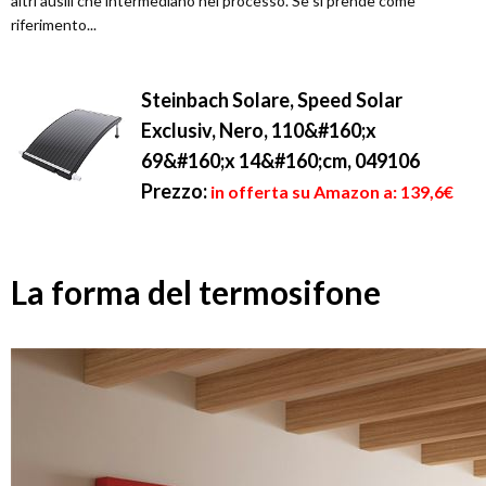
altri ausili che intermediano nel processo. Se si prende come
riferimento...
Steinbach Solare, Speed Solar
Exclusiv, Nero, 110&#160;x
69&#160;x 14&#160;cm, 049106
Prezzo:
in offerta su Amazon a: 139,6€
La forma del termosifone