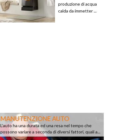
produzione di acqua
calda da immetter ...
MANUTENZIONE AUTO
L'auto ha una durata ed una resa nel tempo che
possono variare a seconda di diversi fattori, quali a...