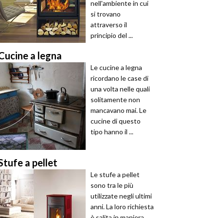
nell'ambiente in cui
si trovano
attraverso il
principio del ...
Cucine a legna
Le cucine a legna
ricordano le case di
una volta nelle quali
solitamente non
mancavano mai. Le
cucine di questo
tipo hanno il ...
Stufe a pellet
Le stufe a pellet
sono tra le più
utilizzate negli ultimi
anni. La loro richiesta
è salita in maniera