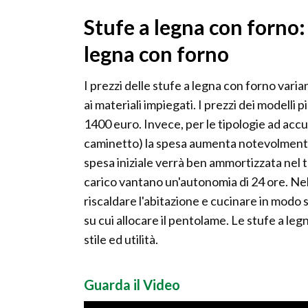
Stufe a legna con forno:
legna con forno
I prezzi delle stufe a legna con forno varia
ai materiali impiegati. I prezzi dei modelli p
1400 euro. Invece, per le tipologie ad accu
caminetto) la spesa aumenta notevolmente 
spesa iniziale verrà ben ammortizzata nel t
carico vantano un'autonomia di 24 ore. Nel
riscaldare l'abitazione e cucinare in modo
su cui allocare il pentolame. Le stufe a l
stile ed utilità.
Guarda il Video