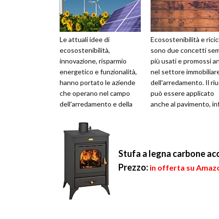
Le attuali idee di
Ecosostenibilità e ricic
ecosostenibilità,
sono due concetti se
innovazione, risparmio
più usati e promossi a
energetico e funzionalità,
nel settore immobiliar
hanno portato le aziende
dell'arredamento. Il ri
che operano nel campo
può essere applicato
dell'arredamento e della
anche al pavimento, inf
realizzazione d'impianti
prediligere un rive...
specifici (elett...
Stufa a legna carbone acc
Prezzo:
in offerta su Amazo