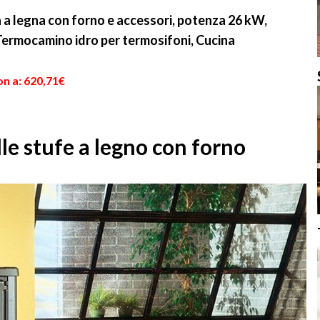
 a legna con forno e accessori, potenza 26 kW,
Termocamino idro per termosifoni, Cucina
on a: 620,71€
le stufe a legno con forno