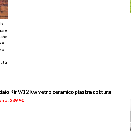
lo
mpre
nche
e e
uso
atti
iaio Kir 9/12 Kw vetro ceramico piastra cottura
n a: 239,9€