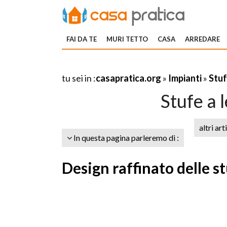
FAI DA TE
MURI TETTO
CASA
ARREDARE
tu sei in :
casapratica.org
»
Impianti
»
Stuf
Stufe a 
altri art
In questa pagina parleremo di :
Design raffinato delle s