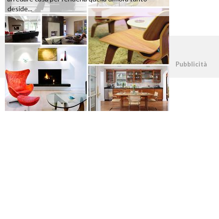
deside...
©2026 - casapratica.org - p.iva 03338800984
Pubblicità