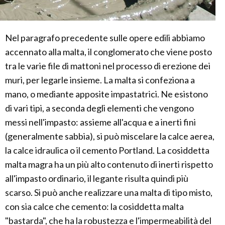
Nel paragrafo precedente sulle opere edili abbiamo
accennato alla malta, il conglomerato che viene posto
tra le varie file di mattoni nel processo di erezione dei
muri, per legarle insieme. La malta si confeziona a
mano, o mediante apposite impastatrici. Ne esistono
di vari tipi, a seconda degli elementi che vengono
messi nell'impasto: assieme all'acqua e a inerti fini
(generalmente sabbia), si può miscelare la calce aerea,
la calce idraulica o il cemento Portland. La cosiddetta
malta magra ha un più alto contenuto di inerti rispetto
all'impasto ordinario, il legante risulta quindi più
scarso. Si può anche realizzare una malta di tipo misto,
con sia calce che cemento: la cosiddetta malta
"bastarda", che ha la robustezza e l'impermeabilità del