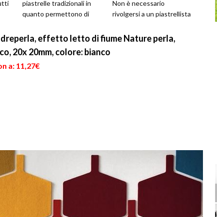
tti
piastrelle tradizionali in
Non è necessario
quanto permettono di
rivolgersi a un piastrellista
effettuare una posa
perché è un'oper...
estremamente semplice
dreperla, effetto letto di fiume Nature perla,
anche...
co, 20x 20mm, colore: bianco
n a: 11,27€