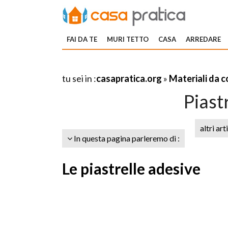
FAI DA TE
MURI TETTO
CASA
ARREDARE
tu sei in :
casapratica.org
»
Materiali da 
Piast
altri art
In questa pagina parleremo di :
Le piastrelle adesive