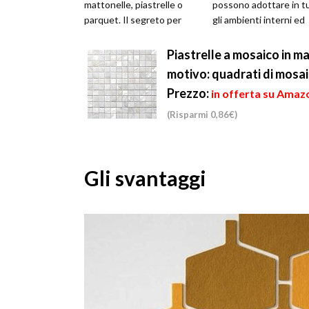
mattonelle, piastrelle o
possono adottare in tu
parquet. Il segreto per
gli ambienti interni ed
avere un pavimento
esterni. Si caratte...
uniforme e piano, già p...
Piastrelle a mosaico in ma
motivo: quadrati di mosai
Prezzo:
in offerta su Amazo
(Risparmi 0,86€)
Gli svantaggi