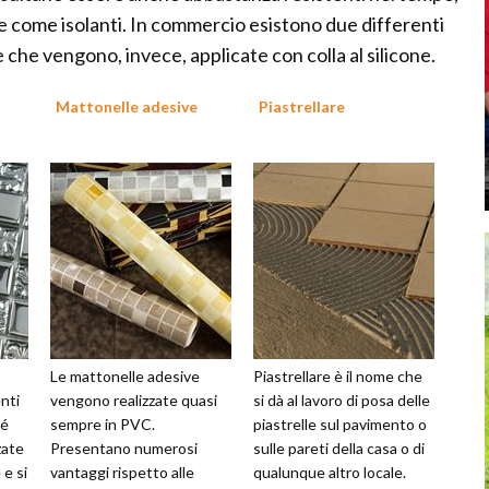
 come isolanti. In commercio esistono due differenti
e che vengono, invece, applicate con colla al silicone.
Mattonelle adesive
Piastrellare
Le mattonelle adesive
Piastrellare è il nome che
nti
vengono realizzate quasi
si dà al lavoro di posa delle
hé
sempre in PVC.
piastrelle sul pavimento o
zate
Presentano numerosi
sulle pareti della casa o di
 e si
vantaggi rispetto alle
qualunque altro locale.