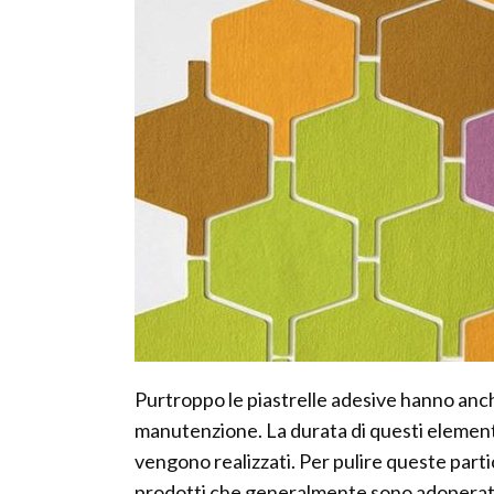
Purtroppo le piastrelle adesive hanno anche
manutenzione. La durata di questi element
vengono realizzati. Per pulire queste partic
prodotti che generalmente sono adoperati c