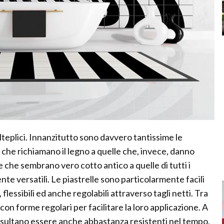
lteplici. Innanzitutto sono davvero tantissime le
e che richiamano il legno a quelle che, invece, danno
e che sembrano vero cotto antico a quelle di tutti i
ente versatili. Le piastrelle sono particolarmente facili
lessibili ed anche regolabili attraverso tagli netti. Tra
con forme regolari per facilitare la loro applicazione. A
risultano essere anche abbastanza resistenti nel tempo,