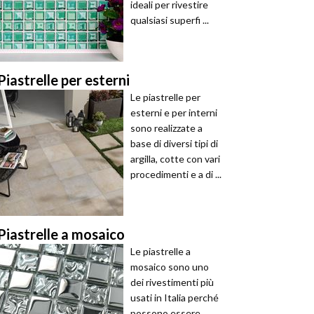
ideali per rivestire
qualsiasi superfi ...
Piastrelle per esterni
Le piastrelle per
esterni e per interni
sono realizzate a
base di diversi tipi di
argilla, cotte con vari
procedimenti e a di ...
Piastrelle a mosaico
Le piastrelle a
mosaico sono uno
dei rivestimenti più
usati in Italia perché
possono essere