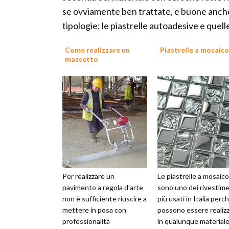
se ovviamente ben trattate, e buone anche
tipologie: le piastrelle autoadesive e quell
Come realizzare un
Piastrelle a mosaico
massetto
Per realizzare un
Le piastrelle a mosaico
pavimento a regola d'arte
sono uno dei rivestime
non è sufficiente riuscire a
più usati in Italia perc
mettere in posa con
possono essere realiz
professionalità
in qualunque materiale