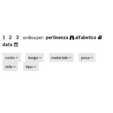
1
2
3
ordina per:
pertinenza
alfabetico
data
costo
luogo
materiale
posa
stile
tipo