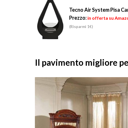
Tecno Air System Pisa Ca
Prezzo:
in offerta su Amaz
(Risparmi 1€)
Il pavimento migliore pe