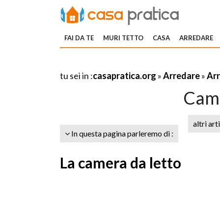
FAI DA TE
MURI TETTO
CASA
ARREDARE
tu sei in :
casapratica.org
»
Arredare
»
Arr
Came
altri art
In questa pagina parleremo di :
La camera da letto