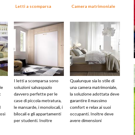
Letti a scomparsa
Camera matrimoniale
I letti a scomparsa sono
Qualunque sia lo stile di
le
soluzioni salvaspazio
una camera matrimoniale,
:
davvero perfette per le
la soluzione adottata deve
case di piccola metratura,
garantire il massimo
I
le mansarde, i monolocali, i
comfort e relax ai suoi
così
bilocali e gli appartamenti
occupanti. Inoltre deve
per studenti. Inoltre
avere dimensioni
o
risultano molto funzion...
adeguate per ospitare un
letto matri...