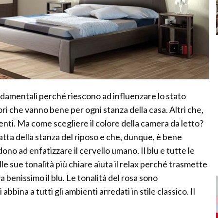
fondamentali perché riescono ad influenzare lo stato
ori che vanno bene per ogni stanza della casa. Altri che,
enti. Ma come scegliere il colore della camera da letto?
atta della stanza del riposo e che, dunque, è bene
ndono ad enfatizzare il cervello umano. Il blu e tutte le
lle sue tonalità più chiare aiuta il relax perché trasmette
va benissimo il blu. Le tonalità del rosa sono
abbina a tutti gli ambienti arredati in stile classico. Il