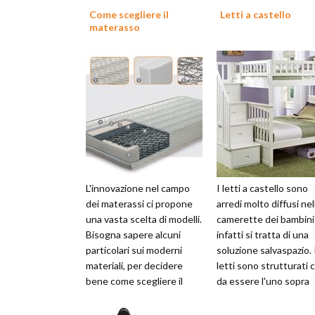
Come scegliere il
Letti a castello
materasso
L'innovazione nel campo
I letti a castello sono
dei materassi ci propone
arredi molto diffusi nel
una vasta scelta di modelli.
camerette dei bambini
Bisogna sapere alcuni
infatti si tratta di una
particolari sui moderni
soluzione salvaspazio. 
materiali, per decidere
letti sono strutturati 
bene come scegliere il
da essere l'uno sopra
materasso.Innanzitutto, il
l'altro e occupare men
ma...
sp...