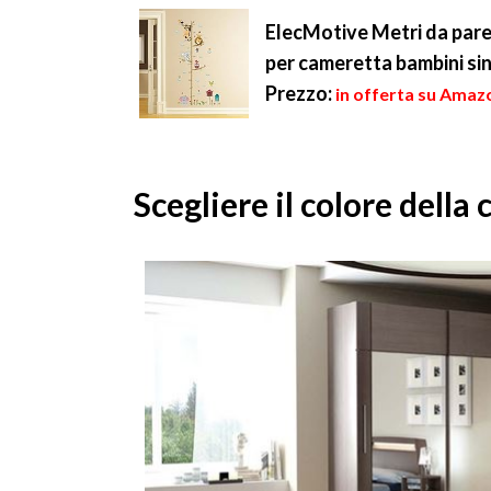
ElecMotive Metri da paret
per cameretta bambini si
Prezzo:
in offerta su Amazo
Scegliere il colore della