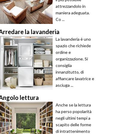
attrezzandolo in
maniera adeguata.
Co ...
Arredare la lavanderia
La lavanderia è uno
spazio che richiede
ordine e
organizzazione. Si
consiglia
innanzitutto, di
affiancare lavatrice e
asciuga ...
Angolo lettura
Anche se la lettura
ha perso popolarità
negli ultimi tempi a
scapito delle forme
di intrattenimento