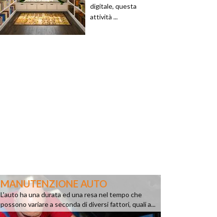
digitale, questa
attività ...
MANUTENZIONE AUTO
L'auto ha una durata ed una resa nel tempo che
possono variare a seconda di diversi fattori, quali a...