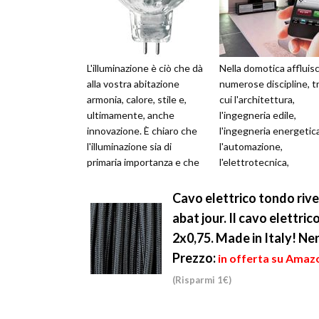
L'illuminazione è ciò che dà
Nella domotica affluis
alla vostra abitazione
numerose discipline, t
armonia, calore, stile e,
cui l'architettura,
ultimamente, anche
l'ingegneria edile,
innovazione. È chiaro che
l'ingegneria energetica
l'illuminazione sia di
l'automazione,
primaria importanza e che
l'elettrotecnica,
bisogna dedicare
l'elettronica e
un'attenta ...
l'informatica. Come
Cavo elettrico tondo rive
abbiamo detto,...
abat jour. Il cavo elettric
2x0,75. Made in Italy! Ne
Prezzo:
in offerta su Amaz
(Risparmi 1€)