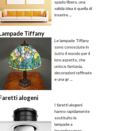
spazio libero, una
valida idea è quella di
inserire ...
Lampade Tiffany
Le lampade Tiffany
sono conosciute in
tutto il mondo per il
loro aspetto, che
unisce fantasia,
decorazioni raffinate
e una gr ...
Faretti alogeni
I faretti alogeni
hanno rapidamente
sostituito le
lampade a
incandescenza: