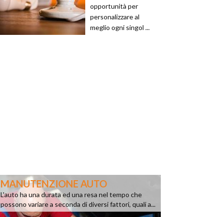
opportunità per
personalizzare al
meglio ogni singol ...
MANUTENZIONE AUTO
L'auto ha una durata ed una resa nel tempo che
possono variare a seconda di diversi fattori, quali a...