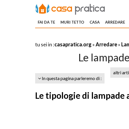
FAI DA TE
MURI TETTO
CASA
ARREDARE
tu sei in :
casapratica.org
»
Arredare
»
La
Le lampade
altri art
In questa pagina parleremo di :
Le tipologie di lampade