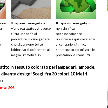
cono
Il risparmio energetico
Il risparmio energetico
ra
viene realizzato attraverso
non significa
tutta una serie di
necessariamente
procedure di vario genere
rinunciare a qualcosa: anzi,
,
che si pongono tutte
al contrario, significa
l'obiettivo di coibentare al
soprattutto ottimizzare le
meglio l'immobile: in
prestazioni e i consumi
questo modo si favorisce
energetici di casa. Si tratta
la ven...
di piccoli c...
stito in tessuto colorato per lampadari, lampade,
o diventa design! Scegli fra 30 colori. 10 Metri
ro
on a: 20€