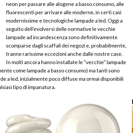
neon per passare alle alogene a basso consumo, alle
fluorescenti per arrivare alle moderne, in certi casi
modernissime e tecnologiche lampade a led. Oggi a
seguito dell'evolversi delle normative le vecchie
lampade ad incandescenza sono definitivamente
scomparse dagli scaffali dei negozi e, probabilmente,
tranne rarissime eccezioni anche dalle nostre case.
In molti ancora hanno installate le "vecchie" lampade
emente come lampade a basso consumo) ma tanti sono
pade a led, inizialmente poco diffuse ma ormai disponibili
lsiasi tipo di impanatura.