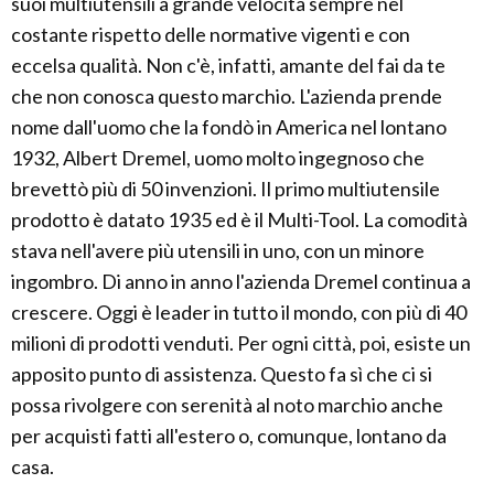
suoi multiutensili a grande velocità sempre nel
costante rispetto delle normative vigenti e con
eccelsa qualità. Non c'è, infatti, amante del fai da te
che non conosca questo marchio. L'azienda prende
nome dall'uomo che la fondò in America nel lontano
1932, Albert Dremel, uomo molto ingegnoso che
brevettò più di 50 invenzioni. Il primo multiutensile
prodotto è datato 1935 ed è il Multi-Tool. La comodità
stava nell'avere più utensili in uno, con un minore
ingombro. Di anno in anno l'azienda Dremel continua a
crescere. Oggi è leader in tutto il mondo, con più di 40
milioni di prodotti venduti. Per ogni città, poi, esiste un
apposito punto di assistenza. Questo fa sì che ci si
possa rivolgere con serenità al noto marchio anche
per acquisti fatti all'estero o, comunque, lontano da
casa.