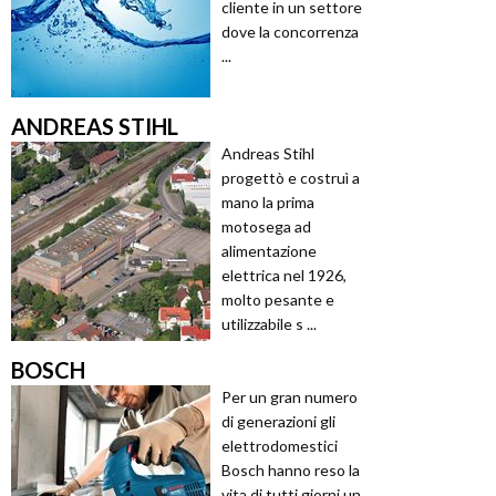
cliente in un settore
dove la concorrenza
...
ANDREAS STIHL
Andreas Stihl
progettò e costruì a
mano la prima
motosega ad
alimentazione
elettrica nel 1926,
molto pesante e
utilizzabile s ...
BOSCH
Per un gran numero
di generazioni gli
elettrodomestici
Bosch hanno reso la
vita di tutti giorni un