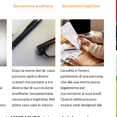
Successione ereditaria
Successione legittima
Dopo la morte del de cuius
L'eredità è l'intero
possono aprirsi diversi
patrimonio di una persona,
scenari che portano a tre
che alla sua morte passa
ai
diversi tipi di successione
legalmente per
ereditaria: testamentaria,
successione ai suoi eredi.
necessaria e legittima. Nel
Questi ultimi possono
gono
primo caso sarà lo stesso
essere stati designati dal
 dal
de cuius a dec...
defunto stesso tramite la
redazione ...