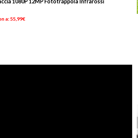
ccia 1080P 12MP Fototrappola Infrarossi
n a: 55,99€