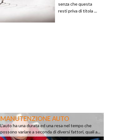
senza che questa
resti priva di titola ...
MANUTENZIONE AUTO
L'auto ha una durata ed una resa nel tempo che
possono variare a seconda di diversi fattori, quali a...