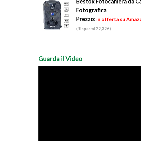
Bestok Fotocamera da Ca
testame...
Fotografica
Prezzo:
in offerta su Amazo
(Risparmi 22,32€)
Guarda il Video