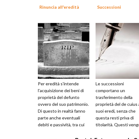
Rinuncia all'eredità
Successioni
Per eredità s'intende
Le successioni
l'acquisizione dei beni di
comportano un
proprietà del defunto
trasferimento della
ovvero del suo patrimonio.
proprietà del de cuius 
Di questo in realtà fanno
suoi eredi, senza che
parte anche eventuali
questa resti priva di
debiti e passività, tra cui
titolarità. Questi ven
imposte non pagate, a cui
designati dalla legge o
...
defunto tramite un