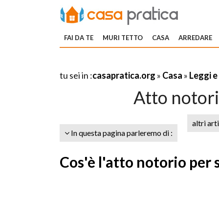
FAI DA TE
MURI TETTO
CASA
ARREDARE
tu sei in :
casapratica.org
»
Casa
»
Leggi e
Atto notor
altri art
In questa pagina parleremo di :
Cos'è l'atto notorio per