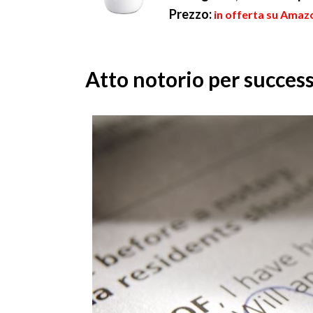
Prezzo:
in offerta su Amazo
Atto notorio per succes