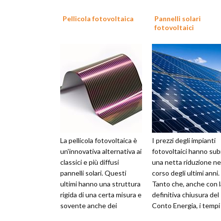
Pellicola fotovoltaica
Pannelli solari
fotovoltaici
La pellicola fotovoltaica è
I prezzi degli impianti
un'innovativa alternativa ai
fotovoltaici hanno sub
classici e più diffusi
una netta riduzione ne
pannelli solari. Questi
corso degli ultimi anni.
ultimi hanno una struttura
Tanto che, anche con l
rigida di una certa misura e
definitiva chiusura del
sovente anche dei
Conto Energia, i tempi 
supporti per fissarla ...
rientro del capitale sp