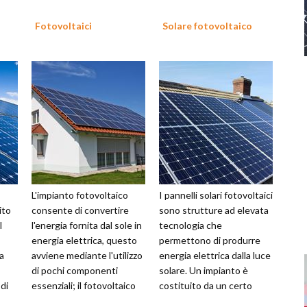
Fotovoltaici
Solare fotovoltaico
L'impianto fotovoltaico
I pannelli solari fotovoltaici
ito
consente di convertire
sono strutture ad elevata
l
l'energia fornita dal sole in
tecnologia che
energia elettrica, questo
permettono di produrre
a
avviene mediante l'utilizzo
energia elettrica dalla luce
di pochi componenti
solare. Un impianto è
di
essenziali; il fotovoltaico
costituito da un certo
eso
non richiede particol...
numero di pannelli