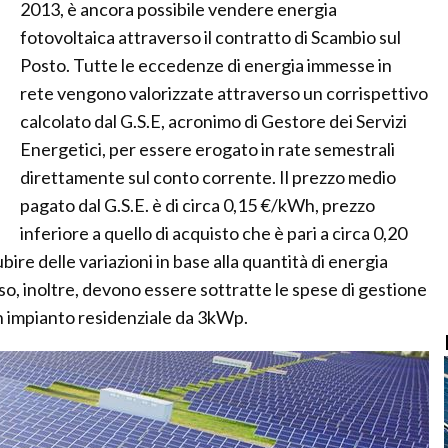
2013, è ancora possibile vendere energia
fotovoltaica attraverso il contratto di Scambio sul
Posto. Tutte le eccedenze di energia immesse in
rete vengono valorizzate attraverso un corrispettivo
calcolato dal G.S.E, acronimo di Gestore dei Servizi
Energetici, per essere erogato in rate semestrali
direttamente sul conto corrente. Il prezzo medio
pagato dal G.S.E. è di circa 0,15 €/kWh, prezzo
inferiore a quello di acquisto che è pari a circa 0,20
ire delle variazioni in base alla quantità di energia
o, inoltre, devono essere sottratte le spese di gestione
n impianto residenziale da 3kWp.