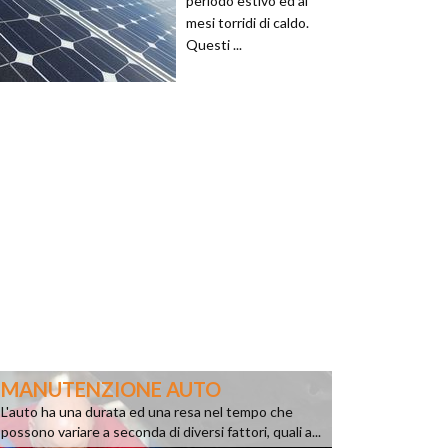
periodo estivo ed ai
mesi torridi di caldo.
Questi ...
MANUTENZIONE AUTO
L'auto ha una durata ed una resa nel tempo che
possono variare a seconda di diversi fattori, quali a...