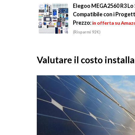
...
Elegoo MEGA2560 R3 Lo St
Compatibile con i Progett
Prezzo:
in offerta su Amazo
(Risparmi 92€)
Valutare il costo install