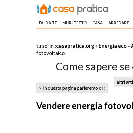
FAI DA TE
MURI TETTO
CASA
ARREDARE
tu sei in :
casapratica.org
»
Energia eco
»
fotovoltaico
Come sapere se c
altri art
In questa pagina parleremo di :
Vendere energia fotovolt