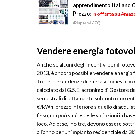
apprendimento Italiano Co
Prezzo:
in offerta su Amazo
(Risparmi 67€)
Vendere energia fotovolt
Anche se alcuni degli incentivi per il fotov
2013, è ancora possibile vendere energia f
Tutte le eccedenze di energia immesse in 
calcolato dal G.S.E, acronimo di Gestore de
semestrali direttamente sul conto corrente.
€/kWh, prezzo inferiore a quello di acquis
fisso, ma può subire delle variazioni in ba
loco. Ad esso, inoltre, devono essere sott
all'anno per un impianto residenziale da 3