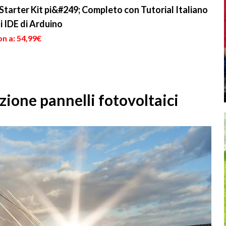
collegati tr...
arter Kit pi&#249; Completo con Tutorial Italiano
i IDE di Arduino
n a: 54,99€
azione pannelli fotovoltaici