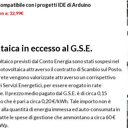
mpatibile con i progetti IDE di Arduino
n a: 32,99€
aica in eccesso al G.S.E.
oltaico previsti dal Conto Energia sono stati sospesi nel
otovoltaica attraverso il contratto di Scambio sul Posto.
rete vengono valorizzate attraverso un corrispettivo
i Servizi Energetici, per essere erogato in rate
 Il prezzo medio pagato dal G.S.E. è di circa 0,15
to che è pari a circa 0,20 €/kWh. Tale importo non è
se alla quantità di energia immessa ed auto-consumata in
ratte le spese di gestione che ammontano a circa 60 €
kWp.