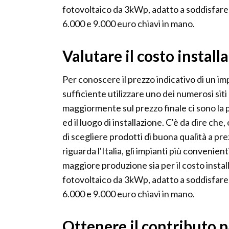
fotovoltaico da 3kWp, adatto a soddisfare 
6.000 e 9.000 euro chiavi in mano.
Valutare il costo install
Per conoscere il prezzo indicativo di un im
sufficiente utilizzare uno dei numerosi siti 
maggiormente sul prezzo finale ci sono la po
ed il luogo di installazione. C'è da dire che
di scegliere prodotti di buona qualità a pre
riguarda l'Italia, gli impianti più convenien
maggiore produzione sia per il costo install
fotovoltaico da 3kWp, adatto a soddisfare 
6.000 e 9.000 euro chiavi in mano.
Ottenere il contributo p