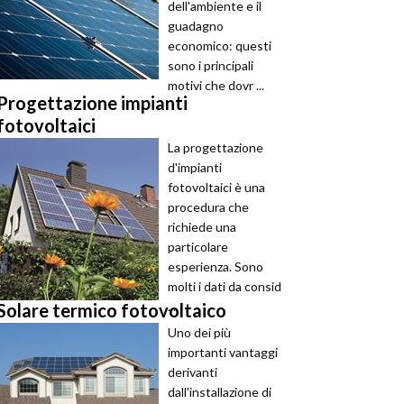
dell'ambiente e il
guadagno
economico: questi
sono i principali
motivi che dovr ...
Progettazione impianti
fotovoltaici
La progettazione
d'impianti
fotovoltaici è una
procedura che
richiede una
particolare
esperienza. Sono
molti i dati da consid
...
Solare termico fotovoltaico
Uno dei più
importanti vantaggi
derivanti
dall'installazione di