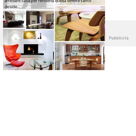
arredare casa per renderla quella dimora tanto
deside...
©2026 - casapratica.org - p.iva 03338800984
Pubblicità