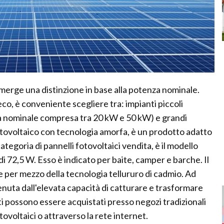
emerge una distinzione in base alla potenza nominale.
co, è conveniente scegliere tra: impianti piccoli
za nominale compresa tra 20 kW e 50 kW) e grandi
otovoltaico con tecnologia amorfa, è un prodotto adatto
tegoria di pannelli fotovoltaici vendita, è il modello
i 72,5 W. Esso è indicato per baite, camper e barche. Il
per mezzo della tecnologia tellururo di cadmio. Ad
tenuta dall'elevata capacità di catturare e trasformare
tti possono essere acquistati presso negozi tradizionali
ovoltaici o attraverso la rete internet.