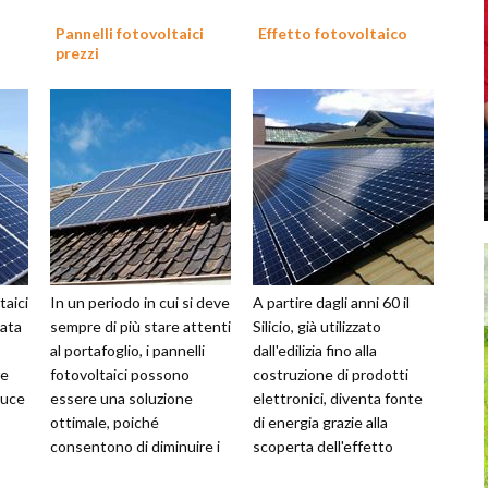
Pannelli fotovoltaici
Effetto fotovoltaico
prezzi
taici
In un periodo in cui si deve
A partire dagli anni 60 il
vata
sempre di più stare attenti
Silicio, già utilizzato
al portafoglio, i pannelli
dall'edilizia fino alla
re
fotovoltaici possono
costruzione di prodotti
luce
essere una soluzione
elettronici, diventa fonte
ottimale, poiché
di energia grazie alla
consentono di diminuire i
scoperta dell'effetto
costi della bolletta se non
fotovoltaico. Il Silicio, un ...