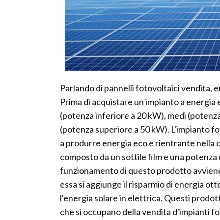
Parlando di pannelli fotovoltaici vendita, 
Prima di acquistare un impianto a energia e
(potenza inferiore a 20 kW), medi (poten
(potenza superiore a 50 kW). L'impianto f
a produrre energia eco e rientrante nella ca
composto da un sottile film e una potenza d
funzionamento di questo prodotto avviene 
essa si aggiunge il risparmio di energia ot
l'energia solare in elettrica. Questi prodo
che si occupano della vendita d'impianti fot