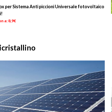
add...
ox per Sistema Anti piccioni Universale fotovoltaico
i!
n a: 8,9€
icristallino