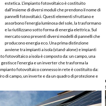
estetica. L'impianto fotovoltaico è costituito
dall'insieme di diversi moduli che prendono il nome di
pannelli fotovoltaici. Questi elementi sfruttano e
assorbono l'energia luminosa del sole, la trasformano
e la riutilizzano sotto forma di energia elettrica. Sul
mercato sono presenti diversi modelli di pannelli che
producono energia eco. Una prima distinzione
avviene tra impianti a isola (stand-alone) e impianti
nto fotovoltaico a isola è composto da: un campo, una
 gestisce l'energia e un inverter che trasforma la
impianto fotovoltaico connesso in rete è costituito da:
ro di campo, un inverte e da un quadro di protezione e