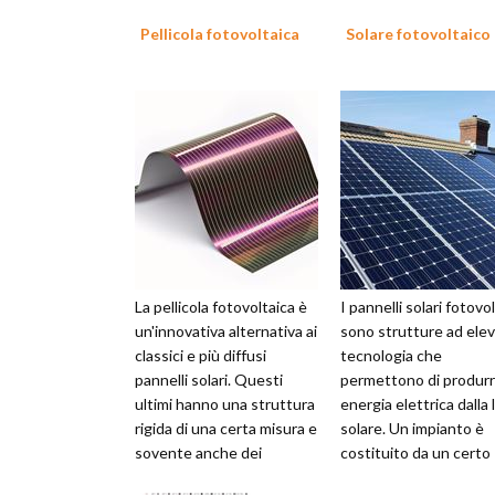
Pellicola fotovoltaica
Solare fotovoltaico
La pellicola fotovoltaica è
I pannelli solari fotovol
un'innovativa alternativa ai
sono strutture ad ele
classici e più diffusi
tecnologia che
pannelli solari. Questi
permettono di produr
ultimi hanno una struttura
energia elettrica dalla 
rigida di una certa misura e
solare. Un impianto è
sovente anche dei
costituito da un certo
supporti per fissarla ...
numero di pannelli