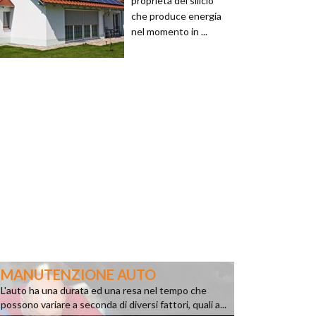
proprietà del silicio
che produce energia
nel momento in ...
MANUTENZIONE AUTO
L'auto ha una durata ed una resa nel tempo che
possono variare a seconda di diversi fattori, quali a...