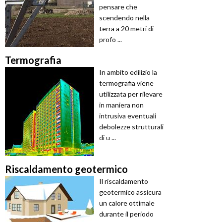
pensare che
scendendo nella
terra a 20 metri di
profo ...
Termografia
In ambito edilizio la
termografia viene
utilizzata per rilevare
in maniera non
intrusiva eventuali
debolezze strutturali
di u ...
Riscaldamento geotermico
Il riscaldamento
geotermico assicura
un calore ottimale
durante il periodo