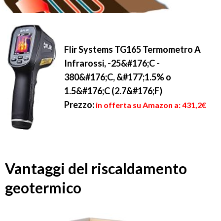
Flir Systems TG165 Termometro A
Infrarossi, -25&#176;C -
380&#176;C, &#177;1.5% o
1.5&#176;C (2.7&#176;F)
Prezzo:
in offerta su Amazon a: 431,2€
Vantaggi del riscaldamento
geotermico