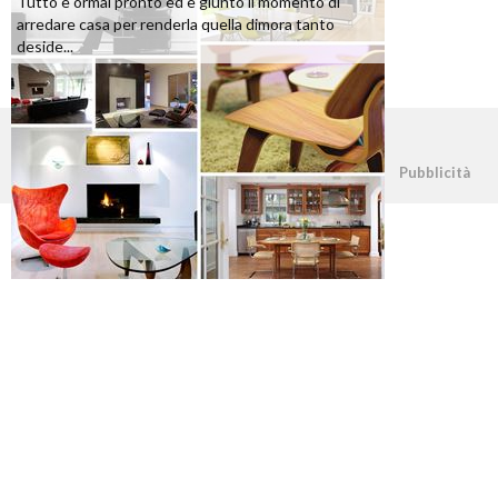
Tutto è ormai pronto ed è giunto il momento di
arredare casa per renderla quella dimora tanto
deside...
©2026 - casapratica.org - p.iva 03338800984
Pubblicità