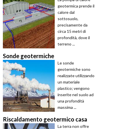
geotermica prende il
calore dal
sottosuolo,
precisamente da
circa 15 metri di
profondità, dove il
terreno ...
Sonde geotermiche
Le sonde
geotermiche sono
realizzate utilizzando
un materiale
plastico; vengono
inserite nel suolo ad
una profondità
massima ...
Riscaldamento geotermico casa
La terra non offre