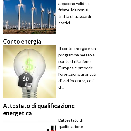
appaiono valide e
fidate. Ma non si
tratta di traguardi
statici, ...
Conto energia
Il conto energia è un
programma messo a
punto dall'Unione
Europea e prevede
l'erogazione ai privati
di vari incentivi, così
d ...
Attestato di qualificazione
energetica
L'attestato di
qualificazione