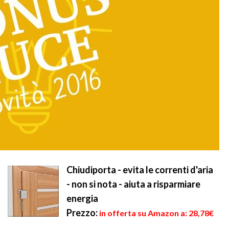
Chiudiporta - evita le correnti d'aria
- non si nota - aiuta a risparmiare
energia
Prezzo:
in offerta su Amazon a: 28,78€