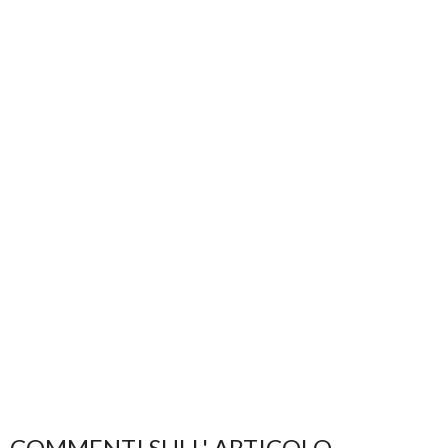
COMMENTI SULL' ARTICOLO