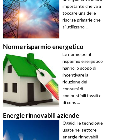
importante che va a
toccare una delle
risorse primarie che
si utilizzano ...
Norme risparmio energetico
Le norme per il
risparmio energetico
hanno lo scopo di
incentivare la
riduzione dei
consumi di
combustibili fossili e
di cons ...
Energie rinnovabili aziende
Oggidì, le tecnologie
usate nel settore
energie rinnovabili