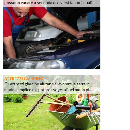
possono variare a seconda di diversi fattori, quali a...
ATTREZZI GIARDINO
Gli attrezzi giardino aiutano a lavorare la terra in
modo semplice e a potare i vegetali nel modo pi...