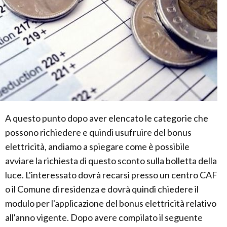
A questo punto dopo aver elencato le categorie che
possono richiedere e quindi usufruire del bonus
elettricità, andiamo a spiegare come è possibile
avviare la richiesta di questo sconto sulla bolletta della
luce. L'interessato dovrà recarsi presso un centro CAF
o il Comune di residenza e dovrà quindi chiedere il
modulo per l'applicazione del bonus elettricità relativo
all'anno vigente. Dopo avere compilato il seguente