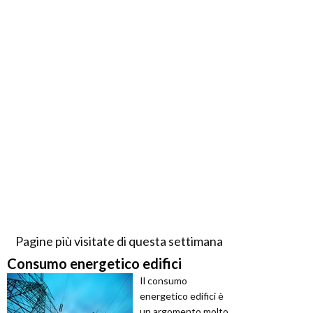
Pagine più visitate di questa settimana
Consumo energetico edifici
Il consumo
energetico edifici è
un argomento molto