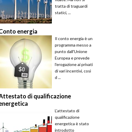
tratta di traguardi
statici, ...
Conto energia
Il conto energia è un
programma messo a
punto dall'Unione
Europea e prevede
l'erogazione ai privati
di vari incentivi, così
d ...
Attestato di qualificazione
energetica
L'attestato di
qualificazione
energetica è stato
introdotto