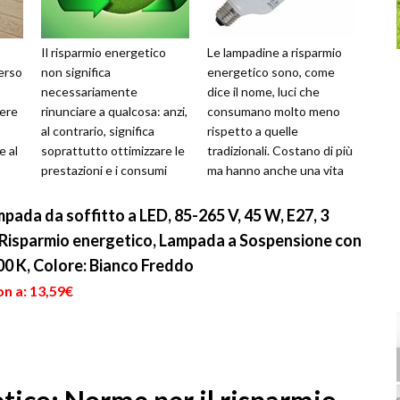
Il risparmio energetico
Le lampadine a risparmio
verso
non significa
energetico sono, come
necessariamente
dice il nome, luci che
nere
rinunciare a qualcosa: anzi,
consumano molto meno
al contrario, significa
rispetto a quelle
e al
soprattutto ottimizzare le
tradizionali. Costano di più
prestazioni e i consumi
ma hanno anche una vita
sce
energetici di casa. Si tratta
da 8 a 10 volte più lunga.
di piccoli c...
La loro sem...
a da soffitto a LED, 85-265 V, 45 W, E27, 3
a Risparmio energetico, Lampada a Sospensione con
00 K, Colore: Bianco Freddo
n a: 13,59€