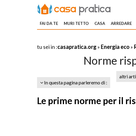
FAI DA TE
MURI TETTO
CASA
ARREDARE
tu sei in :
casapratica.org
»
Energia eco
»
Norme risp
altri art
In questa pagina parleremo di :
Le prime norme per il r