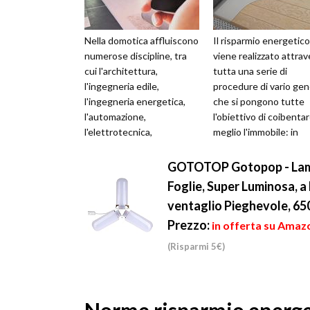
Nella domotica affluiscono
Il risparmio energetico
numerose discipline, tra
viene realizzato attra
cui l'architettura,
tutta una serie di
l'ingegneria edile,
procedure di vario ge
l'ingegneria energetica,
che si pongono tutte
l'automazione,
l'obiettivo di coibentar
l'elettrotecnica,
meglio l'immobile: in
l'elettronica e
questo modo si favori
l'informatica. Come
la ven...
GOTOTOP Gotopop - Lampad
abbiamo detto,...
Foglie, Super Luminosa, 
ventaglio Pieghevole, 65
Prezzo:
in offerta su Amazo
(Risparmi 5€)