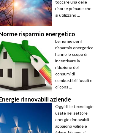
toccare una delle
risorse primarie che
si utilizzano ...
Norme risparmio energetico
Le norme per il
risparmio energetico
hanno lo scopo di
incentivare la
riduzione dei
consumi di
combustibili fossili e
di cons ...
Energie rinnovabili aziende
Oggidì, le tecnologie
usate nel settore
energie rinnovabili
appaiono valide e
fidate. Ma non si