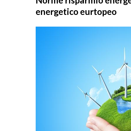
Norme risparmio energet
energetico eurtopeo