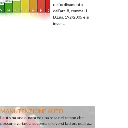
nell'ordinamento
dall'art. 8, comma II
D.Lgs. 192/2005 e si
inser ...
MANUTENZIONE AUTO
L'auto ha una durata ed una resa nel tempo che
possono variare a seconda di diversi fattori, quali a...