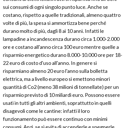
sui consumi di ogni singolo punto luce. Anche se
costano, rispetto a quelle tradizionali, almeno quattro
volte di più, la spesa si ammortizza bene perché
durano molto di più, dagli 8 ai 10 anni. Infatti le
lampadine a incandescenza durano circa 1.000-2.000
ore e costano all'anno circa 100 euro mentre quelle a
risparmio energetico durano 8.000-10.000 ore per 18-
22 euro di costo d'uso all'anno. In genere si
risparmiano almeno 20 euro l'anno sulla bolletta
elettrica, ma a livello europeo si emettono minori
quantità di Co2 (meno 38 milioni di tonnellate) per un
risparmio previsto di 10 miliardi euro. Possono essere
usati in tutti gli altri ambienti, soprattutto in quelli
disagevoli come le cantine: infatti il loro
funzionamento può essere continuo con minimi
consumi. Anzi, se si evita di accenderle e spegnerle