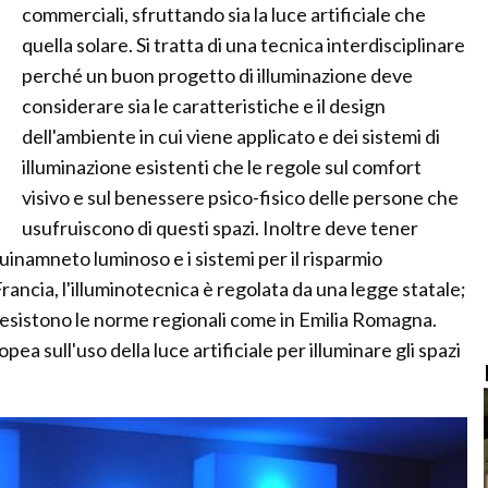
commerciali, sfruttando sia la luce artificiale che
quella solare. Si tratta di una tecnica interdisciplinare
perché un buon progetto di illuminazione deve
considerare sia le caratteristiche e il design
dell'ambiente in cui viene applicato e dei sistemi di
illuminazione esistenti che le regole sul comfort
visivo e sul benessere psico-fisico delle persone che
usufruiscono di questi spazi. Inoltre deve tener
quinamneto luminoso e i sistemi per il risparmio
rancia, l'illuminotecnica è regolata da una legge statale;
asi esistono le norme regionali come in Emilia Romagna.
pea sull'uso della luce artificiale per illuminare gli spazi