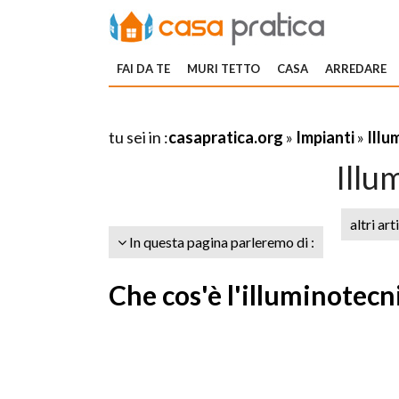
FAI DA TE
MURI TETTO
CASA
ARREDARE
tu sei in :
casapratica.org
»
Impianti
»
Illu
Illu
altri art
In questa pagina parleremo di :
Che cos'è l'illuminotecni