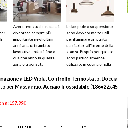
Avere uno studio in casa è
Le lampade a sospensione
per
diventato sempre più
sono davvero molto utili
di
importante negli ultimi
per illuminare un punto
anni, anche in ambito
particolare all'interno della
lavorativo. Infatti, fino a
stanza. Proprio per questo
qualche anno fa questa
sono particolarmente
zona era pensata
utilizzate in cucina e nella
essenzialmente come un
sala da pranzo, in ...
ambiente dove b...
inazione a LED Viola, Controllo Termostato, Doccia
tto per Massaggio, Acciaio Inossidabile (136x22x45
on a: 157,99€