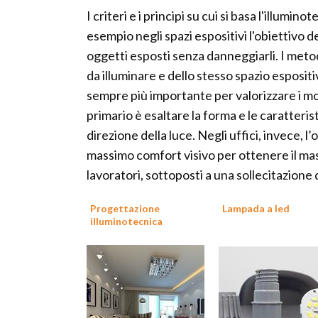
I criteri e i principi su cui si basa l'illum
esempio negli spazi espositivi l'obiettivo d
oggetti esposti senza danneggiarli. I metod
da illuminare e dello stesso spazio espositiv
sempre più importante per valorizzare i mo
primario è esaltare la forma e le caratterist
direzione della luce. Negli uffici, invece, l’
massimo comfort visivo per ottenere il mas
lavoratori, sottoposti a una sollecitazione 
Progettazione
Lampada a led
illuminotecnica