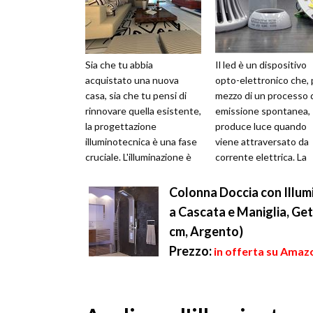
Sia che tu abbia
Il led è un dispositivo
acquistato una nuova
opto-elettronico che, 
casa, sia che tu pensi di
mezzo di un processo 
rinnovare quella esistente,
emissione spontanea,
la progettazione
produce luce quando
illuminotecnica è una fase
viene attraversato da
cruciale. L'illuminazione è
corrente elettrica. La
l'elemento chiave di una
dispersione di calore è
casa accogl...
minima e la luc...
Colonna Doccia con Illum
a Cascata e Maniglia, Ge
cm, Argento)
Prezzo:
in offerta su Amaz