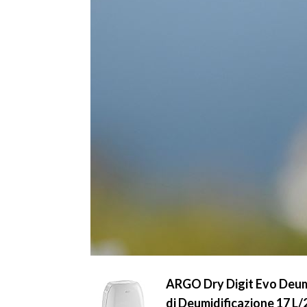
ARGO Dry Digit Evo Deum
di Deumidificazione 17 L/