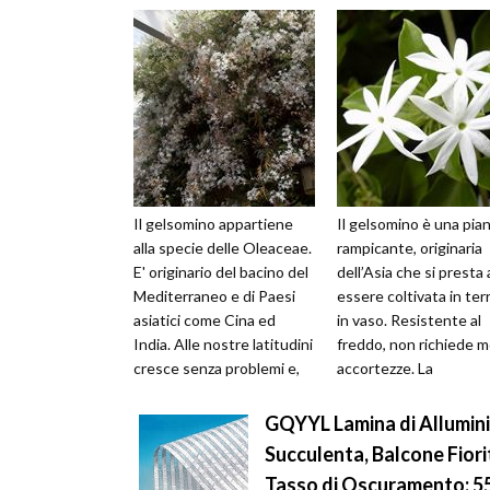
Il gelsomino appartiene
Il gelsomino è una pia
alla specie delle Oleaceae.
rampicante, originaria
E' originario del bacino del
dell’Asia che si presta
Mediterraneo e di Paesi
essere coltivata in ter
asiatici come Cina ed
in vaso. Resistente al
India. Alle nostre latitudini
freddo, non richiede m
cresce senza problemi e,
accortezze. La
pur preferendo pos...
riproduzione del
gelsomino può ...
GQYYL Lamina di Allumini
Succulenta, Balcone Fiori
Tasso di Oscuramento: 55