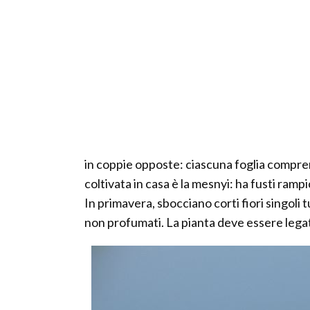
in coppie opposte: ciascuna foglia compren
coltivata in casa è la mesnyi: ha fusti rampic
In primavera, sbocciano corti fiori singoli t
non profumati. La pianta deve essere legata