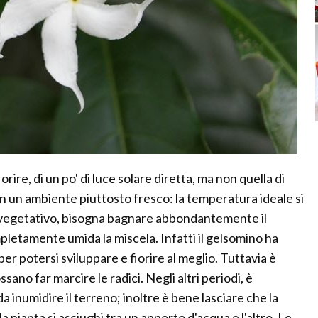
orire, di un po' di luce solare diretta, ma non quella di
 un ambiente piuttosto fresco: la temperatura ideale si
o vegetativo, bisogna bagnare abbondantemente il
etamente umida la miscela. Infatti il gelsomino ha
r potersi sviluppare e fiorire al meglio. Tuttavia è
sano far marcire le radici. Negli altri periodi, è
 inumidire il terreno; inoltre è bene lasciare che la
a pianta si asciughi tra un apporto d'acqua e l'altro. Le