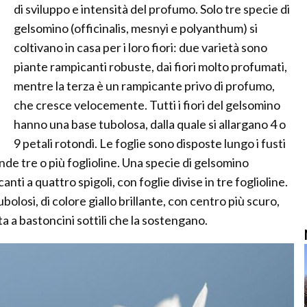
di sviluppo e intensità del profumo. Solo tre specie di
gelsomino (officinalis, mesnyi e polyanthum) si
coltivano in casa per i loro fiori: due varietà sono
piante rampicanti robuste, dai fiori molto profumati,
mentre la terza è un rampicante privo di profumo,
che cresce velocemente. Tutti i fiori del gelsomino
hanno una base tubolosa, dalla quale si allargano 4 o
9 petali rotondi. Le foglie sono disposte lungo i fusti
de tre o più foglioline. Una specie di gelsomino
anti a quattro spigoli, con foglie divise in tre foglioline.
ubolosi, di colore giallo brillante, con centro più scuro,
 a bastoncini sottili che la sostengano.