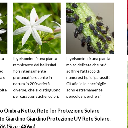
nta
Il gelsomino è una pianta
Il gelsomino è una pianta
rampicante dai bellissimi
molto delicata che può
 ad
fiori intensamente
soffrire l'attacco di
ra o
profumati presente in
numerosi tipi di parassiti.
natura in 200 varietà
Gli afidi e le cocciniglie
olte
diverse, che si distinguono
sono estremamente
per caratteristiche, colori,
pericolosi perchè si
dimensioni e tecniche di
nutrono della linfa della
col...
pianta, s...
o Ombra Netto, Rete for Protezione Solare
to Giardino Giardino Protezione UV Rete Solare,
% (Size : 4X6m)