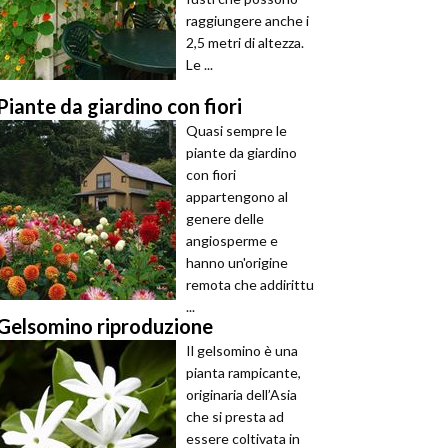
raggiungere anche i
2,5 metri di altezza.
Le ...
Piante da giardino con fiori
Quasi sempre le
piante da giardino
con fiori
appartengono al
genere delle
angiosperme e
hanno un'origine
remota che addirittu
...
Gelsomino riproduzione
Il gelsomino è una
pianta rampicante,
originaria dell’Asia
che si presta ad
essere coltivata in