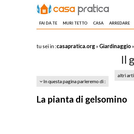
FAI DA TE
MURI TETTO
CASA
ARREDARE
tu sei in :
casapratica.org
»
Giardinaggio
Il
altri art
In questa pagina parleremo di :
La pianta di gelsomino