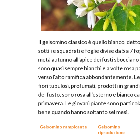
Il gelsomino classico è quello bianco, dett
sottili e squadrati e foglie divise da 5 a 7
metà autunno all'apice dei fusti sbocciano g
sono quasi sempre bianchi e a volte rosa pa
verso l'alto ramifica abbondantemente. Le s
fiori tubulosi, profumati, prodotti in grandi
del fusto, sono rosa all'esterno e bianco c
primavera. Le giovani piante sono partico
bene quando hanno soltanto sei mesi.
Gelsomino rampicante
Gelsomino
riproduzione