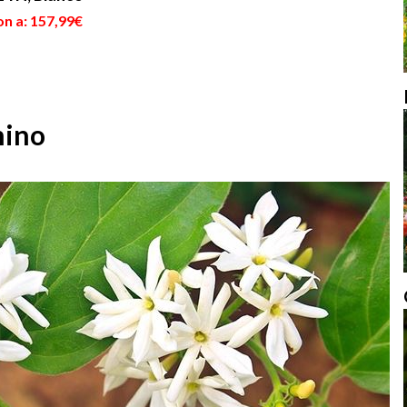
on a: 157,99€
mino