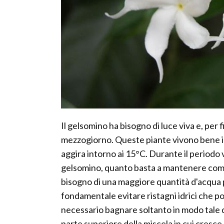
Il gelsomino ha bisogno di luce viva e, per fi
mezzogiorno. Queste piante vivono bene in
aggira intorno ai 15°C. Durante il period
gelsomino, quanto basta a mantenere compl
bisogno di una maggiore quantità d'acqua pe
fondamentale evitare ristagni idrici che pos
necessario bagnare soltanto in modo tale da
parte superiore della miscela in cui cresce l