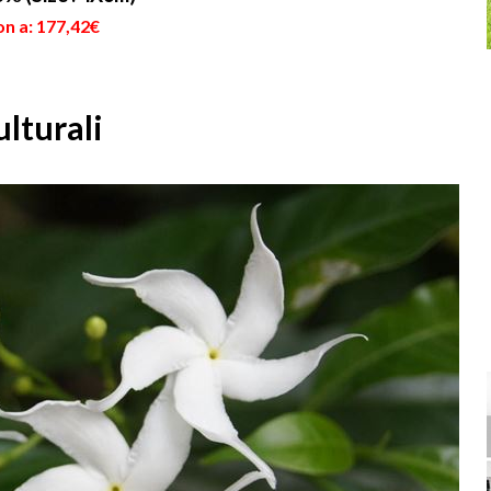
on a: 177,42€
ulturali