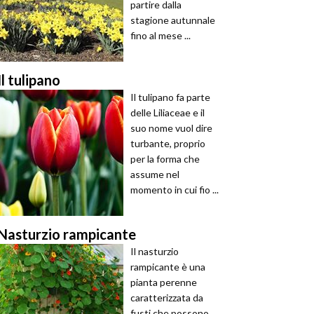
partire dalla
stagione autunnale
fino al mese ...
Il tulipano
Il tulipano fa parte
delle Liliaceae e il
suo nome vuol dire
turbante, proprio
per la forma che
assume nel
momento in cui fio ...
Nasturzio rampicante
Il nasturzio
rampicante è una
pianta perenne
caratterizzata da
fusti che possono