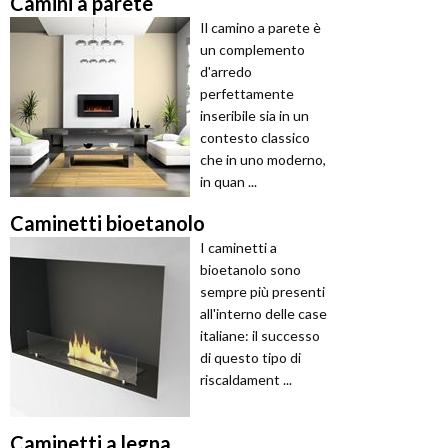
Camini a parete
Il camino a parete è
un complemento
d'arredo
perfettamente
inseribile sia in un
contesto classico
che in uno moderno,
in quan ...
Caminetti bioetanolo
I caminetti a
bioetanolo sono
sempre più presenti
all'interno delle case
italiane: il successo
di questo tipo di
riscaldament ...
Caminetti a legna