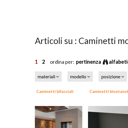
Articoli su : Caminetti m
1
2
ordina per:
pertinenza
alfabet
materiali
modello
posizione
Caminetti bifacciali
Caminetti bioetano