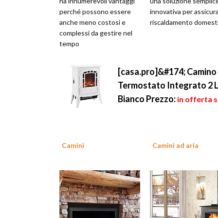
ha innumerevoli vantaggi
una soluzione semplic
perché possono essere
innovativa per assicura
anche meno costosi e
riscaldamento domesti
complessi da gestire nel
tempo
[casa.pro]&#174; Camino E
Termostato Integrato 2 Li
Bianco
Prezzo:
in offerta 
Camini
Camini ad aria