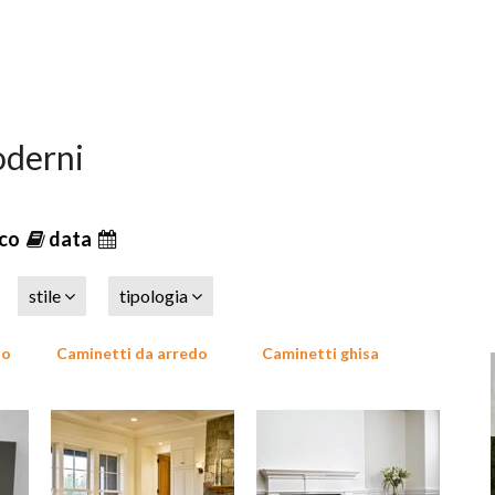
oderni
ico
data
stile
tipologia
lo
Caminetti da arredo
Caminetti ghisa