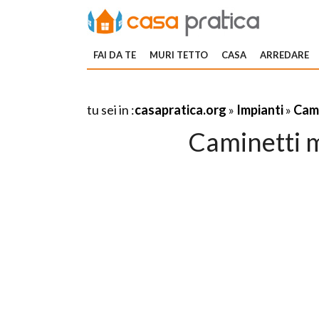
FAI DA TE
MURI TETTO
CASA
ARREDARE
tu sei in :
casapratica.org
»
Impianti
»
Cami
Caminetti 