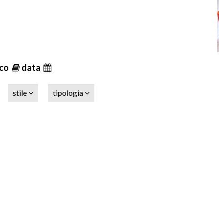
ico
data
stile
tipologia