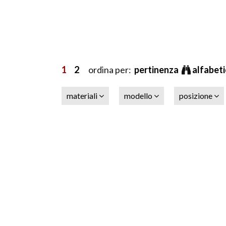
1
2
ordina per:
pertinenza
alfabet
materiali
modello
posizione