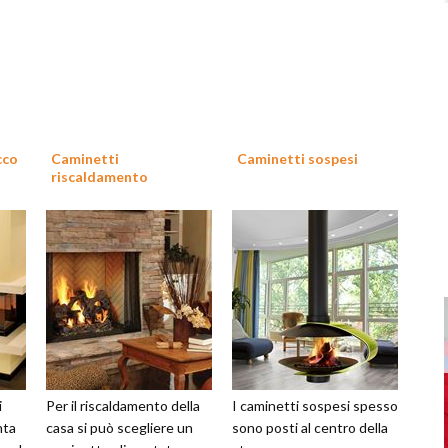
cco
Caminetti
Caminetti sospesi
riscaldamento
i
Per il riscaldamento della
I caminetti sospesi spesso
nta
casa si può scegliere un
sono posti al centro della