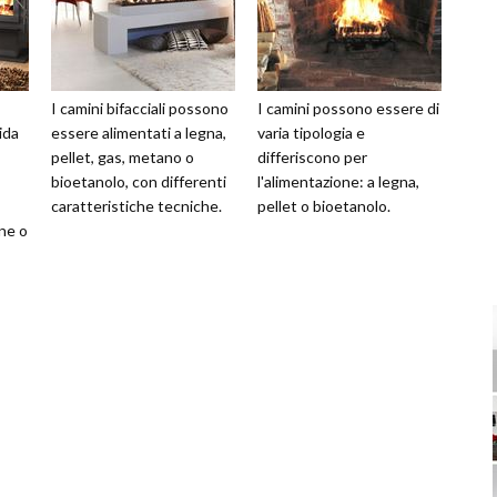
I camini bifacciali possono
I camini possono essere di
ida
essere alimentati a legna,
varia tipologia e
pellet, gas, metano o
differiscono per
bioetanolo, con differenti
l'alimentazione: a legna,
caratteristiche tecniche.
pellet o bioetanolo.
ne o