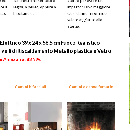
e ed
caminetto alimentato a
stanza per avere un
re il
legna, a pellet, oppure a
impatto visivo maggiore.
co.
bioetanolo.
Così danno un grande
valore aggiunto alla
stanza.
lettrico 39 x 24 x 56,5 cm Fuoco Realistico
velli di Riscaldamento Metallo plastica e Vetro
su Amazon a: 83,99€
Camini bifacciali
Camini e canne fumarie