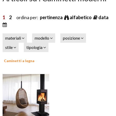
1
2
ordina per:
pertinenza
alfabetico
data
materiali
modello
posizione
stile
tipologia
Caminetti a legna