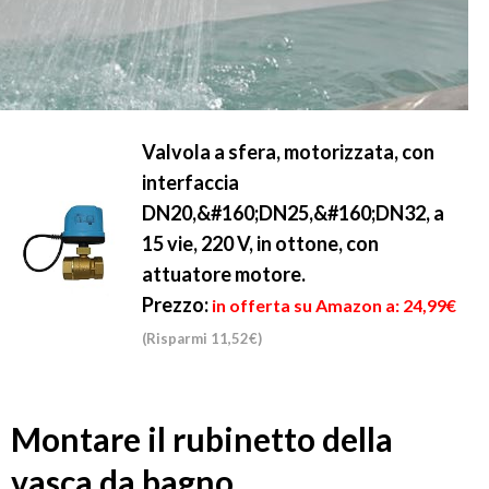
Valvola a sfera, motorizzata, con
interfaccia
DN20,&#160;DN25,&#160;DN32, a
15 vie, 220 V, in ottone, con
attuatore motore.
Prezzo:
in offerta su Amazon a: 24,99€
(Risparmi 11,52€)
Montare il rubinetto della
vasca da bagno