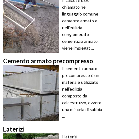
Il calcestruzzo,
chiamato nel
linguaggio comune
cemento armato e
nell'edilizia
conglomerato
cementizio armato,
viene impiegat ...
Cemento armato precompresso
Il cemento armato
precompresso è un
materiale utilizzato
nell'edilizia
composto da
calcestruzzo, ovvero
una miscela di sabbia
...
Laterizi
I laterizi