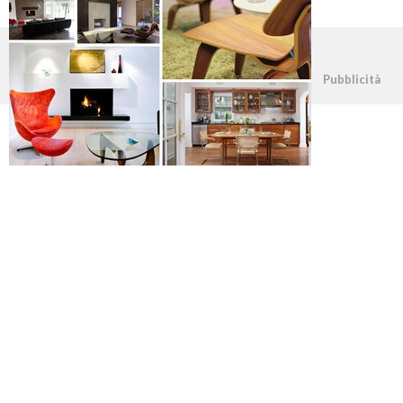
©2026 - casapratica.org - p.iva 03338800984
Pubblicità