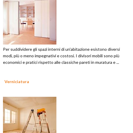
Per suddividere gli spazi interni di un'abitazione esistono diversi
modi, più o meno impegnativi e costosi. I divisori mobili sono più
economici e pratici rispetto alle classiche pareti in muratura e ...
Verniciatura