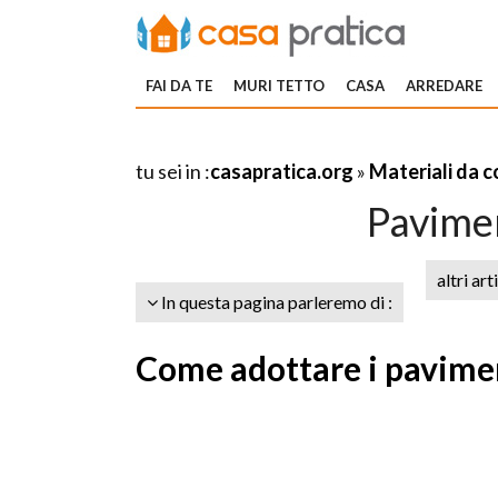
FAI DA TE
MURI TETTO
CASA
ARREDARE
tu sei in :
casapratica.org
»
Materiali da 
Pavimen
altri art
In questa pagina parleremo di :
Come adottare i pavimen