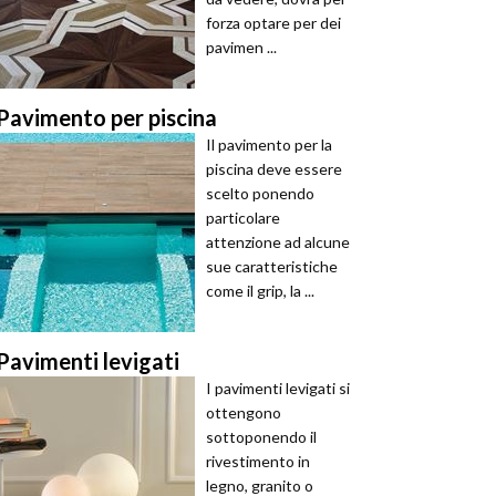
forza optare per dei
pavimen ...
Pavimento per piscina
Il pavimento per la
piscina deve essere
scelto ponendo
particolare
attenzione ad alcune
sue caratteristiche
come il grip, la ...
Pavimenti levigati
I pavimenti levigati si
ottengono
sottoponendo il
rivestimento in
legno, granito o