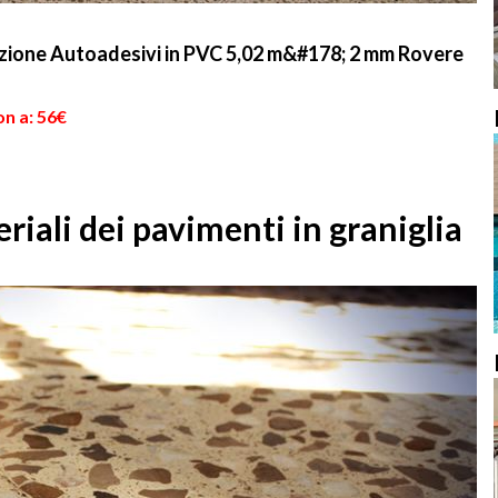
zione Autoadesivi in PVC 5,02 m&#178; 2 mm Rovere
on a: 56€
riali dei pavimenti in graniglia