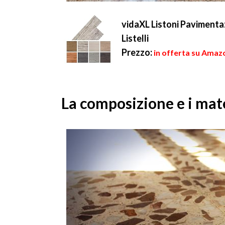
vidaXL Listoni Pavimenta
Listelli
Prezzo:
in offerta su Amaz
La composizione e i mate