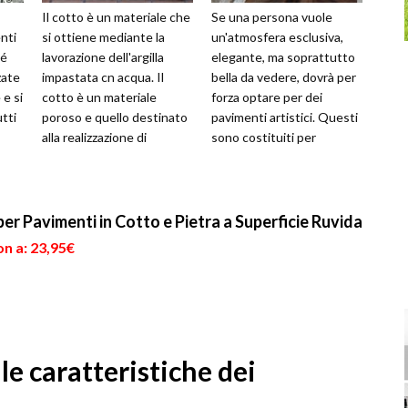
Il cotto è un materiale che
Se una persona vuole
nti
si ottiene mediante la
un'atmosfera esclusiva,
hé
lavorazione dell'argilla
elegante, ma soprattutto
zate
impastata cn acqua. Il
bella da vedere, dovrà per
 e si
cotto è un materiale
forza optare per dei
tti
poroso e quello destinato
pavimenti artistici. Questi
alla realizzazione di
sono costituiti per
pavimenti spesso viene
esempio da raffinate
sottopost...
ceramiche, ma...
per Pavimenti in Cotto e Pietra a Superficie Ruvida
n a: 23,95€
 le caratteristiche dei