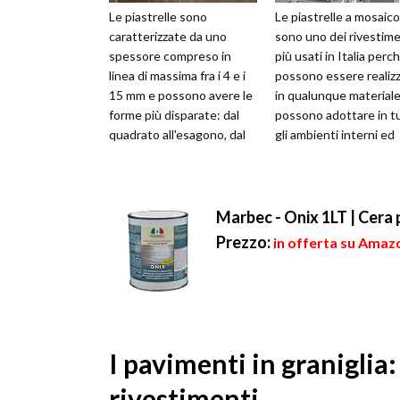
Le piastrelle sono
Le piastrelle a mosaico
caratterizzate da uno
sono uno dei rivestime
spessore compreso in
più usati in Italia perc
linea di massima fra i 4 e i
possono essere realiz
15 mm e possono avere le
in qualunque materiale
forme più disparate: dal
possono adottare in tu
quadrato all'esagono, dal
gli ambienti interni ed
rombo al rettangolo.
esterni. Si caratte...
Talvolta può...
Marbec - Onix 1LT | Cera 
Prezzo:
in offerta su Amazo
I pavimenti in graniglia:
rivestimenti