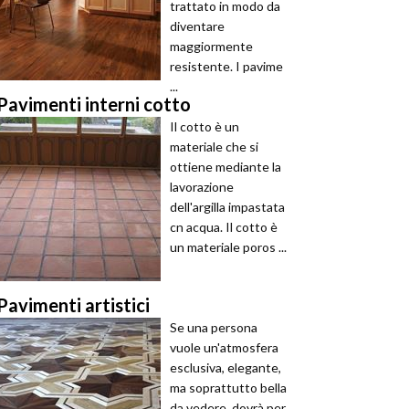
trattato in modo da
diventare
maggiormente
resistente. I pavime
...
Pavimenti interni cotto
Il cotto è un
materiale che si
ottiene mediante la
lavorazione
dell'argilla impastata
cn acqua. Il cotto è
un materiale poros ...
Pavimenti artistici
Se una persona
vuole un'atmosfera
esclusiva, elegante,
ma soprattutto bella
da vedere, dovrà per