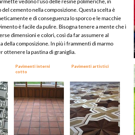
rmette vedono l'uso delle resine polimeriche, in
sto del cemento nella composizione. Questa scelta è
 ermeticamente e di conseguenza lo sporco e le macchie
vimento è facile da pulire. Bisogna tenere a mente che i
se dimensioni e colori, così da far assumere al
 della composizione. In più i frammenti di marmo
 ottenere la pastina di graniglia.
Pavimenti interni
Pavimenti artistici
cotto