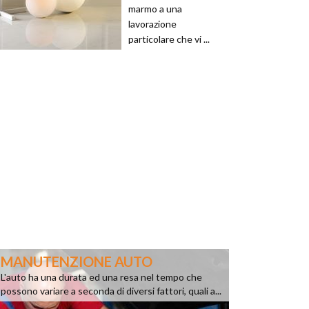
marmo a una
lavorazione
particolare che vi ...
MANUTENZIONE AUTO
L'auto ha una durata ed una resa nel tempo che
possono variare a seconda di diversi fattori, quali a...