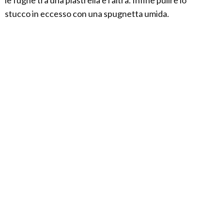
le fughe tra una piastrella e l'altra. Infine pulire lo
stucco in eccesso con una spugnetta umida.