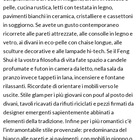
pelle, cucina rustica, letti con testata in legno,
pavimenti bianchi in ceramica, cristalliere e cassettoni
in soggiorno. Se avete un gusto contemporaneo
ricorrete alle pareti attrezzate, alle consolle in legno e
vetro, ai divani in eco-pelle con chaise longue, alle
sculture decorative e alle lampade hi-tech. Se il Feng
Shui è la vostra filosofia di vita fate spazio a candele
profumate e futon in camera da letto, nella sala da
pranzo invece tappeti in lana, incensiere e fontane
rilassanti. Ricordate di orientare i mobili verso le
uscite. Stile glam per i più giovani con pouf al posto dei
divani, tavoli ricavati da rifiuti riciclati e pezzi firmati da
designer emergenti sapientemente abbinati a
elementi della tradizione. Infine per i più romantici c'è
l'intramontabile stile provenzale: predominanza del
bianco alle pareti e ai pavimenti, con mobili in pioppo o