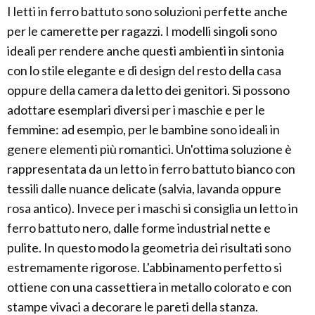
I letti in ferro battuto sono soluzioni perfette anche
per le camerette per ragazzi. I modelli singoli sono
ideali per rendere anche questi ambienti in sintonia
con lo stile elegante e di design del resto della casa
oppure della camera da letto dei genitori. Si possono
adottare esemplari diversi per i maschie e per le
femmine: ad esempio, per le bambine sono ideali in
genere elementi più romantici. Un'ottima soluzione è
rappresentata da un letto in ferro battuto bianco con
tessili dalle nuance delicate (salvia, lavanda oppure
rosa antico). Invece per i maschi si consiglia un letto in
ferro battuto nero, dalle forme industrial nette e
pulite. In questo modo la geometria dei risultati sono
estremamente rigorose. L'abbinamento perfetto si
ottiene con una cassettiera in metallo colorato e con
stampe vivaci a decorare le pareti della stanza.