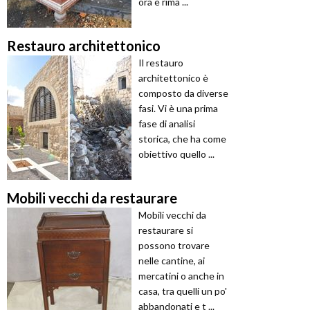
ora è rima ...
Restauro architettonico
Il restauro
architettonico è
composto da diverse
fasi. Vi è una prima
fase di analisi
storica, che ha come
obiettivo quello ...
Mobili vecchi da restaurare
Mobili vecchi da
restaurare si
possono trovare
nelle cantine, ai
mercatini o anche in
casa, tra quelli un po'
abbandonati e t ...