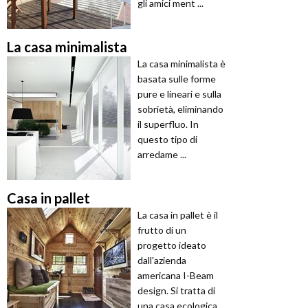
gli amici ment ...
La casa minimalista
La casa minimalista è
basata sulle forme
pure e lineari e sulla
sobrietà, eliminando
il superfluo. In
questo tipo di
arredame ...
Casa in pallet
La casa in pallet è il
frutto di un
progetto ideato
dall'azienda
americana I-Beam
design. Si tratta di
una casa ecologica,