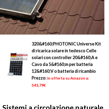
320&#160;PHOTONIC Universe Kit
di ricarica solare in tedesco Celle
solari con controller 20&#160;A e
Cavo da 5&#160;m per batteria
12&#160;V o batteria di ricambio
Prezzo:
in offerta su Amazon a:
543,79€
Sistemi a circolazione naturale