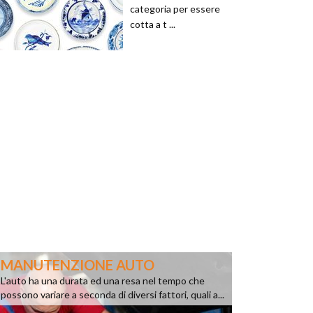
categoria per essere
cotta a t ...
MANUTENZIONE AUTO
L'auto ha una durata ed una resa nel tempo che
possono variare a seconda di diversi fattori, quali a...