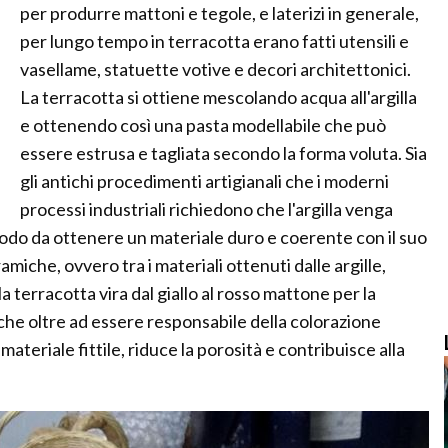
per produrre mattoni e tegole, e laterizi in generale,
per lungo tempo in terracotta erano fatti utensili e
vasellame, statuette votive e decori architettonici.
La terracotta si ottiene mescolando acqua all'argilla
e ottenendo così una pasta modellabile che può
essere estrusa e tagliata secondo la forma voluta. Sia
gli antichi procedimenti artigianali che i moderni
processi industriali richiedono che l'argilla venga
modo da ottenere un materiale duro e coerente con il suo
ramiche, ovvero tra i materiali ottenuti dalle argille,
a terracotta vira dal giallo al rosso mattone per la
ro che oltre ad essere responsabile della colorazione
ateriale fittile, riduce la porosità e contribuisce alla