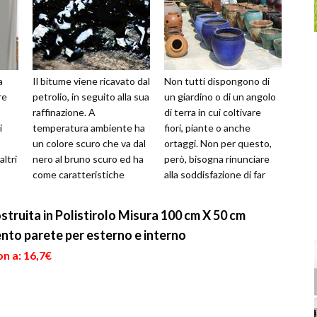
a
Il bitume viene ricavato dal
Non tutti dispongono di
re
petrolio, in seguito alla sua
un giardino o di un angolo
raffinazione. A
di terra in cui coltivare
i
temperatura ambiente ha
fiori, piante o anche
un colore scuro che va dal
ortaggi. Non per questo,
ltri
nero al bruno scuro ed ha
però, bisogna rinunciare
come caratteristiche
alla soddisfazione di far
dal
principali quelle di essere...
crescere dei vegetali o d...
ra
struita in Polistirolo Misura 100 cm X 50 cm
nto parete per esterno e interno
n a: 16,7€