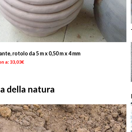
nte, rotolo da 5 m x 0,50 m x 4 mm
n a: 33,03€
za della natura