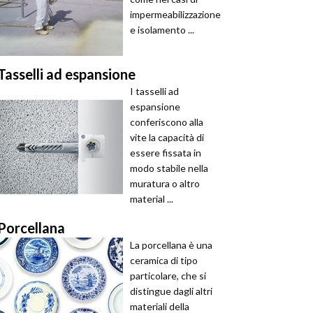
impermeabilizzazione
e isolamento ...
Tasselli ad espansione
I tasselli ad
espansione
conferiscono alla
vite la capacità di
essere fissata in
modo stabile nella
muratura o altro
material ...
Porcellana
La porcellana è una
ceramica di tipo
particolare, che si
distingue dagli altri
materiali della