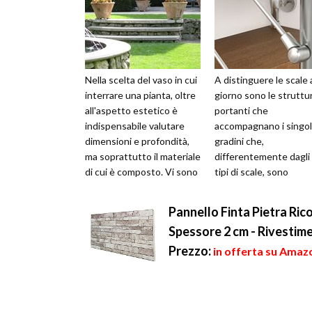
Nella scelta del vaso in cui
A distinguere le scale 
interrare una pianta, oltre
giorno sono le struttu
all'aspetto estetico è
portanti che
indispensabile valutare
accompagnano i singol
dimensioni e profondità,
gradini che,
ma soprattutto il materiale
differentemente dagli a
di cui è composto. Vi sono
tipi di scale, sono
vasi grandi per ...
circondati o sostenuti 
basso da un'intelaiatu
Pannello Finta Pietra Rico
b...
Spessore 2 cm - Rivestime
Prezzo:
in offerta su Amazo