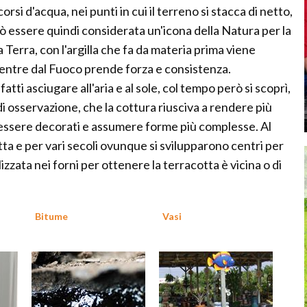
rsi d'acqua, nei punti in cui il terreno si stacca di netto,
 essere quindi considerata un'icona della Natura per la
 Terra, con l'argilla che fa da materia prima viene
mentre dal Fuoco prende forza e consistenza.
atti asciugare all'aria e al sole, col tempo però si scoprì,
di osservazione, che la cottura riusciva a rendere più
 essere decorati e assumere forme più complesse. Al
tta e per vari secoli ovunque si svilupparono centri per
izzata nei forni per ottenere la terracotta è vicina o di
Bitume
Vasi