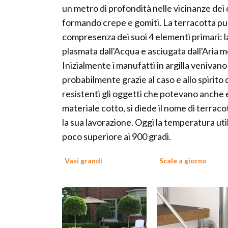
un metro di profondità nelle vicinanze dei co
formando crepe e gomiti. La terracotta può
compresenza dei suoi 4 elementi primari: la
plasmata dall'Acqua e asciugata dall'Aria 
Inizialmente i manufatti in argilla venivano f
probabilmente grazie al caso e allo spirito 
resistenti gli oggetti che potevano anche
materiale cotto, si diede il nome di terraco
la sua lavorazione. Oggi la temperatura util
poco superiore ai 900 gradi.
Vasi grandi
Scale a giorno