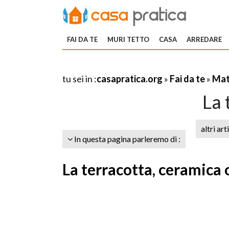
FAI DA TE
MURI TETTO
CASA
ARREDARE
tu sei in :
casapratica.org
»
Fai da te
»
Mat
La 
altri art
In questa pagina parleremo di :
La terracotta, ceramica o