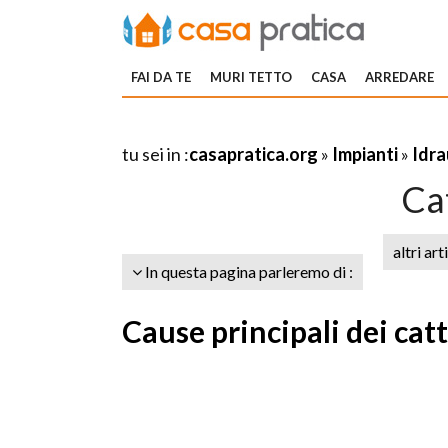
FAI DA TE
MURI TETTO
CASA
ARREDARE
tu sei in :
casapratica.org
»
Impianti
»
Idra
Cat
altri art
In questa pagina parleremo di :
Cause principali dei catt