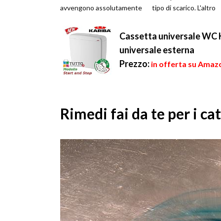
avvengono assolutamente
tipo di scarico. L'altro
raramente e dai quali
principale siste...
occorrerebbe sapersi ...
Cassetta universale WC 
universale esterna
Prezzo:
in offerta su Amaz
Rimedi fai da te per i cat