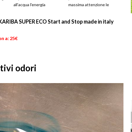
all'acqua l'energia
massima attenzione le
necessaria per andare ad
scelte che interessano i
alim...
tavoli e le sedie, ele...
KARIBA SUPER ECO Start and Stop made in italy
on a: 25€
tivi odori