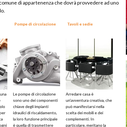
io comune di appartenenza che dovrà provvedere ad uno
lo.
Pompe di circolazione
Tavoli e sedie
 una
Le pompe di circolazione
Arredare casa è
e
sono uno dei componenti
un'avventura creativa, che
golo
chiave degli impianti
può manifestarsi nella
 per
idraulici di riscaldamento,
scelta dei mobili e dei
ta
la loro funzione principale
complementi. In
ogni
è quella di trasmettere
particolare, meritano la