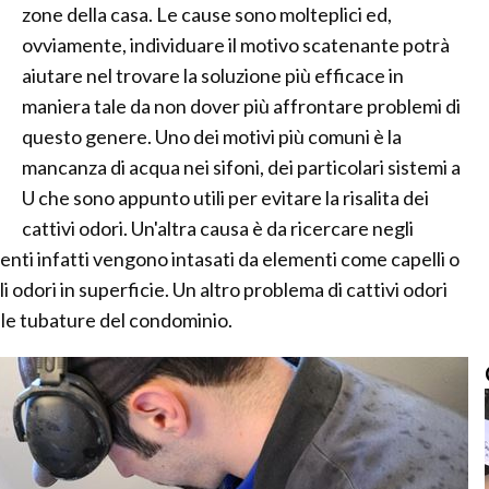
zone della casa. Le cause sono molteplici ed,
ovviamente, individuare il motivo scatenante potrà
aiutare nel trovare la soluzione più efficace in
maniera tale da non dover più affrontare problemi di
questo genere. Uno dei motivi più comuni è la
mancanza di acqua nei sifoni, dei particolari sistemi a
U che sono appunto utili per evitare la risalita dei
cattivi odori. Un'altra causa è da ricercare negli
enti infatti vengono intasati da elementi come capelli o
li odori in superficie. Un altro problema di cattivi odori
le tubature del condominio.