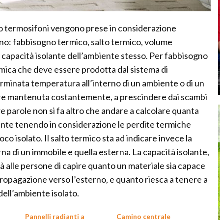
 termosifoni vengono prese in considerazione
sono: fabbisogno termico, salto termico, volume
 capacità isolante dell’ambiente stesso. Per fabbisogno
rmica che deve essere prodotta dal sistema di
minata temperatura all’interno di un ambiente o di un
re mantenuta costantemente, a prescindere dai scambi
re parole non si fa altro che andare a calcolare quanta
nte tenendo in considerazione le perdite termiche
o isolato. Il salto termico sta ad indicare invece la
rna di un immobile e quella esterna. La capacità isolante,
ità alle persone di capire quanto un materiale sia capace
propagazione verso l’esterno, e quanto riesca a tenere a
dell’ambiente isolato.
Pannelli radianti a
Camino centrale