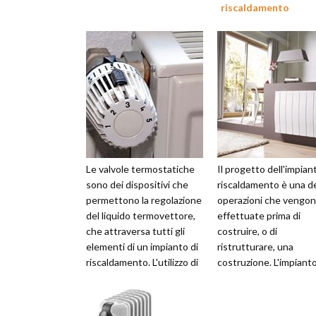
riscaldamento
Le valvole termostatiche
Il progetto dell'impian
sono dei dispositivi che
riscaldamento è una de
permettono la regolazione
operazioni che vengo
del liquido termovettore,
effettuate prima di
che attraversa tutti gli
costruire, o di
elementi di un impianto di
ristrutturare, una
riscaldamento. L'utilizzo di
costruzione. L'impiant
queste valvole pe...
costituito infatti da u
serie di tubatu...