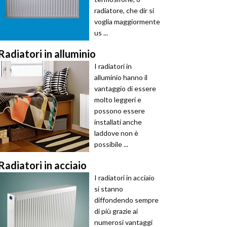
radiatore, che dir si
voglia maggiormente
us ...
Radiatori in alluminio
I radiatori in
alluminio hanno il
vantaggio di essere
molto leggeri e
possono essere
installati anche
laddove non è
possibile ...
Radiatori in acciaio
I radiatori in acciaio
si stanno
diffondendo sempre
di più grazie ai
numerosi vantaggi