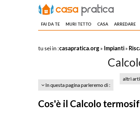
FAI DA TE
MURI TETTO
CASA
ARREDARE
tu sei in :
casapratica.org
»
Impianti
»
Ris
Calcol
altri art
In questa pagina parleremo di :
Cos'è il Calcolo termosi