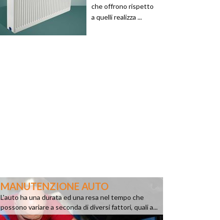
che offrono rispetto
a quelli realizza ...
MANUTENZIONE AUTO
L'auto ha una durata ed una resa nel tempo che
possono variare a seconda di diversi fattori, quali a...