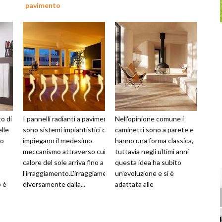
pavimento
to di
I pannelli radianti a pavimento
Nell'opinione comune i
lle
sono sistemi impiantistici che
caminetti sono a parete e
no
impiegano il medesimo
hanno una forma classica,
meccanismo attraverso cui il
tuttavia negli ultimi anni
calore del sole arriva fino a noi:
questa idea ha subito
l'irraggiamento.L'irraggiamento,
un'evoluzione e si è
o è
diversamente dalla...
adattata alle
na
caratteristiche dei
contesti moderni. Una...