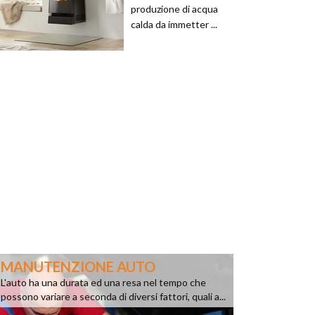
produzione di acqua
calda da immetter ...
MANUTENZIONE AUTO
L'auto ha una durata ed una resa nel tempo che
possono variare a seconda di diversi fattori, quali a...