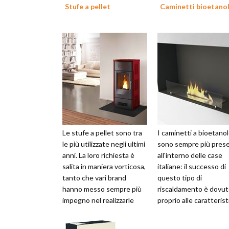
Stufe a pellet
Caminetti bioetano
Le stufe a pellet sono tra
I caminetti a bioetano
le più utilizzate negli ultimi
sono sempre più prese
anni. La loro richiesta è
all'interno delle case
salita in maniera vorticosa,
italiane: il successo di
tanto che vari brand
questo tipo di
hanno messo sempre più
riscaldamento è dovu
impegno nel realizzarle
proprio alle caratteris
ricercando quei des...
del combustibile usato.
bioetano...