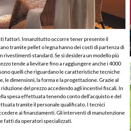
i fattori. Innanzitutto occorre tener presente il
ano tramite pellet o legna hanno dei costi di partenza di
on rivestimenti standard. Se si desidera un modello più
l prezzo tende a lievitare fino a raggiungere anche i 4000
a sono quelli che riguardano le caratteristiche tecniche
 le dimensioni, la forma e la progettazione. Grazie al
riduzione del prezzo accedendo agli incentivi fiscali. In
lla spesa effettuata tenendo conto dell'acquisto e del
tuata tramite il personale qualificato. I tecnici
accedere ai finanziamenti. Gli interventi di manutenzione
 fatti da operatori specializzati.