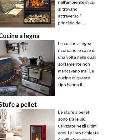
nell'ambiente in cui
si trovano
attraverso il
principio del ...
Cucine a legna
Le cucine a legna
ricordano le case di
una volta nelle quali
solitamente non
mancavano mai. Le
cucine di questo
tipo hanno il ...
Stufe a pellet
Le stufe a pellet
sono tra le più
utilizzate negli ultimi
anni. La loro richiesta
è salita in maniera