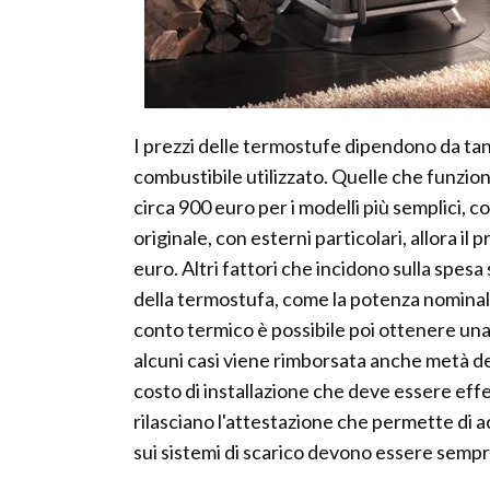
I prezzi delle termostufe dipendono da tant
combustibile utilizzato. Quelle che funzion
circa 900 euro per i modelli più semplici, c
originale, con esterni particolari, allora i
euro. Altri fattori che incidono sulla spes
della termostufa, come la potenza nominale,
conto termico è possibile poi ottenere una 
alcuni casi viene rimborsata anche metà de
costo di installazione che deve essere effet
rilasciano l'attestazione che permette di 
sui sistemi di scarico devono essere sempre