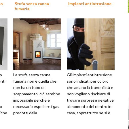
lo
Stufa senza canna
Impianti antintrusione
fumaria
lo
La stufa senza canna
Gli impianti antintrusione
nti
fumaria non è quella che
sono indicati per coloro
non ha un tubo di
che amano la tranquillità e
scappamento, ciò sarebbe
non vogliono rischiare di
impossibile perché è
trovare sorprese negative
to
necessario espellere i gas
al momento del rientro in
tiche
prodotti dalla
casa, soprattutto se si è
 Il
combustione, bensì si
costretti a lung...
tratta di un tubo di 8 cm ...