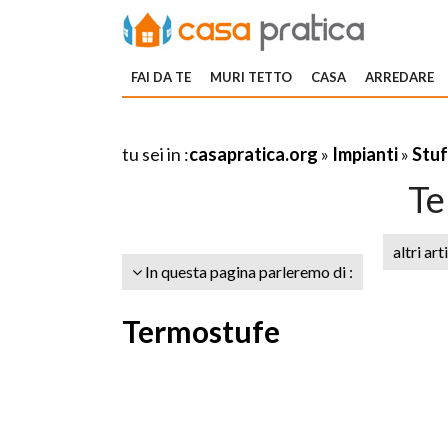
FAI DA TE
MURI TETTO
CASA
ARREDARE
tu sei in :
casapratica.org
»
Impianti
»
Stuf
Te
altri art
In questa pagina parleremo di :
Termostufe