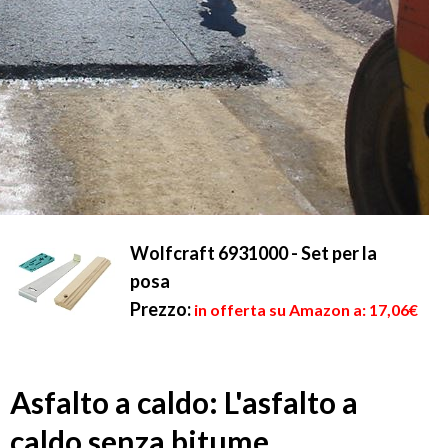
Wolfcraft 6931000 - Set per la
posa
Prezzo:
in offerta su Amazon a: 17,06€
Asfalto a caldo: L'asfalto a
caldo senza bitume