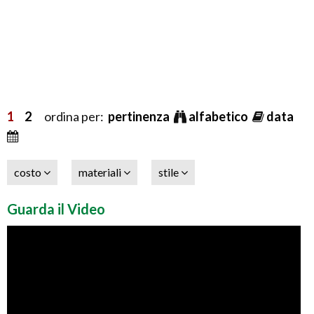
1
2
ordina per:
pertinenza
alfabetico
data
costo
materiali
stile
Guarda il Video