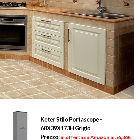
Keter Stilo Portascope -
68X39X173H Grigio
Prezzo:
in offerta su Amazon a: 56,36€