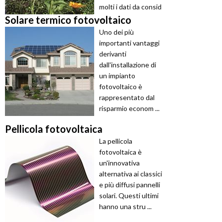
molti i dati da consid
...
Solare termico fotovoltaico
Uno dei più
importanti vantaggi
derivanti
dall'installazione di
un impianto
fotovoltaico è
rappresentato dal
risparmio econom ...
Pellicola fotovoltaica
La pellicola
fotovoltaica è
un'innovativa
alternativa ai classici
e più diffusi pannelli
solari. Questi ultimi
hanno una stru ...