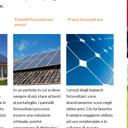
e.
Pannelli fotovoltaici
Prezzi fotovoltaici
prezzi
o
In un periodo in cui si deve
I prezzi degli impianti
e
sempre di più stare attenti
fotovoltaici sono
e in
al portafoglio, i pannelli
drasticamente scesi negli
sto
fotovoltaici possono
ultimi anni. Ciò ha favorito
izzo
essere una soluzione
il sempre maggiore utilizzo
ottimale, poiché
ad uso residenziale e lo
ico
consentono di diminuire i
sviluppo di questa