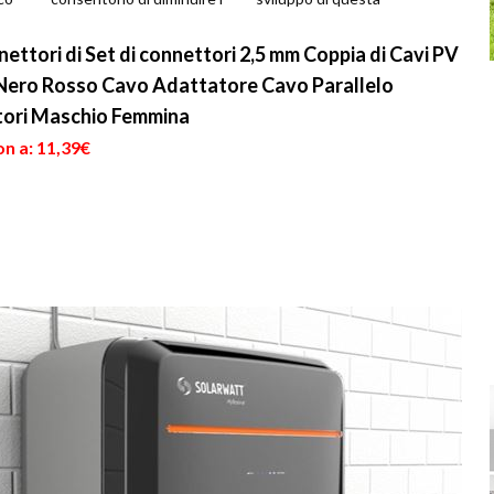
costi della bolletta se non
tecnologia di produzione
add...
energe...
ettori di Set di connettori 2,5 mm Coppia di Cavi PV
i Nero Rosso Cavo Adattatore Cavo Parallelo
ttori Maschio Femmina
n a: 11,39€