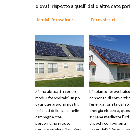
elevati rispetto a quelli delle altre categori
Moduli fotovoltaici
Fotovoltaici
Siamo abituati a vedere
L'impianto fotovoltaic
moduli fotovoltaici un po'
consente di convertir
ovunque ai giorni nostri:
l'energia fornita dal sol
sui tetti delle case, nelle
energia elettrica, que
campagne che
avviene mediante l'util
percorriamo in auto,
di pochi componenti
persino su alcuni lampioni.
essenziali; il fotovolta