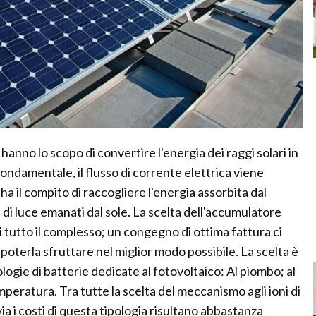
hanno lo scopo di convertire l'energia dei raggi solari in
ondamentale, il flusso di corrente elettrica viene
a il compito di raccogliere l'energia assorbita dal
 di luce emanati dal sole. La scelta dell'accumulatore
i tutto il complesso; un congegno di ottima fattura ci
poterla sfruttare nel miglior modo possibile. La scelta è
logie di batterie dedicate al fotovoltaico: Al piombo; al
 temperatura. Tra tutte la scelta del meccanismo agli ioni di
via i costi di questa tipologia risultano abbastanza