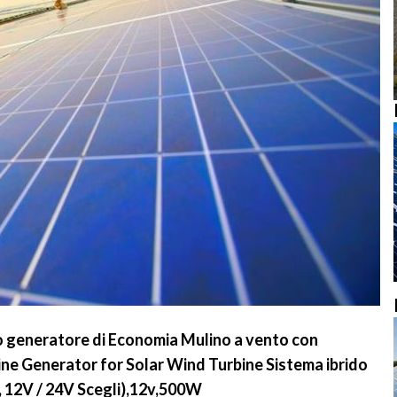
o generatore di Economia Mulino a vento con
rbine Generator for Solar Wind Turbine Sistema ibrido
, 12V / 24V Scegli),12v,500W