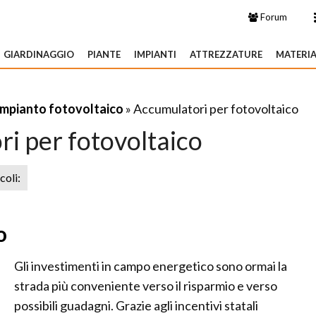
Forum
GIARDINAGGIO
PIANTE
IMPIANTI
ATTREZZATURE
MATERIA
Impianto fotovoltaico
» Accumulatori per fotovoltaico
i per fotovoltaico
icoli:
o
Gli investimenti in campo energetico sono ormai la
strada più conveniente verso il risparmio e verso
possibili guadagni. Grazie agli incentivi statali