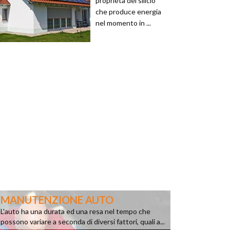
proprietà del silicio
che produce energia
nel momento in ...
MANUTENZIONE AUTO
L'auto ha una durata ed una resa nel tempo che
possono variare a seconda di diversi fattori, quali a...