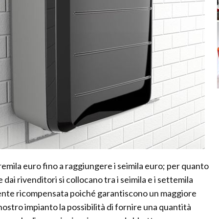
tremila euro fino a raggiungere i seimila euro; per quanto
te dai rivenditori si collocano tra i seimila e i settemila
mente ricompensata poiché garantiscono un maggiore
stro impianto la possibilità di fornire una quantità