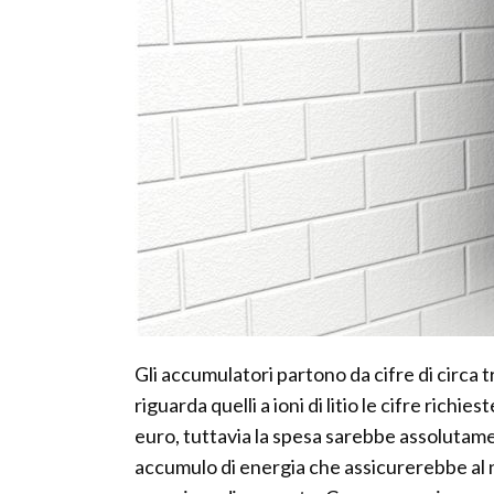
Gli accumulatori partono da cifre di circa 
riguarda quelli a ioni di litio le cifre richies
euro, tuttavia la spesa sarebbe assoluta
accumulo di energia che assicurerebbe al no