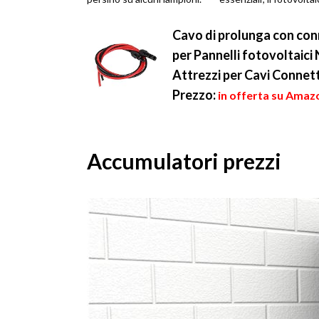
Attualmente, il
non richiede particol...
fotovoltaico è un...
Cavo di prolunga con conn
per Pannelli fotovoltaic
Attrezzi per Cavi Conne
Prezzo:
in offerta su Amazo
Accumulatori prezzi