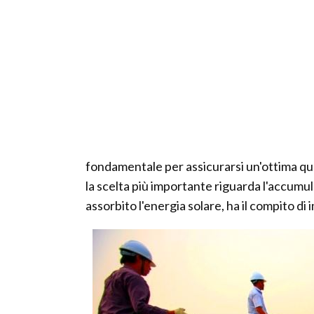
fondamentale per assicurarsi un'ottima qua
la scelta più importante riguarda l'accumul
assorbito l'energia solare, ha il compito d