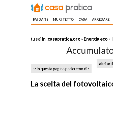
FAI DA TE
MURI TETTO
CASA
ARREDARE
tu sei in :
casapratica.org
»
Energia eco
»
Accumulator
altri art
In questa pagina parleremo di :
La scelta del fotovoltaic