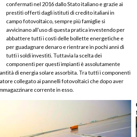
confermati nel 2016 dallo Stato italiano e grazie ai
prestiti offerti dagli istituti di credito italiani in
campo fotovoltaico, sempre più famiglie si
avvicinano all'uso di questa pratica investendo per
abbattere tutti i costi delle bollette energetiche e
per guadagnare denaro e rientrare in pochi anni di
tutti i soldi investiti. Tuttavia la scelta dei
componenti per questi impianti è assolutamente
ntità di energia solare assorbita. Tra tutti i componenti
atore collegato ai pannelli fotovoltaici che dopo aver
i immagazzinare corrente in esso.