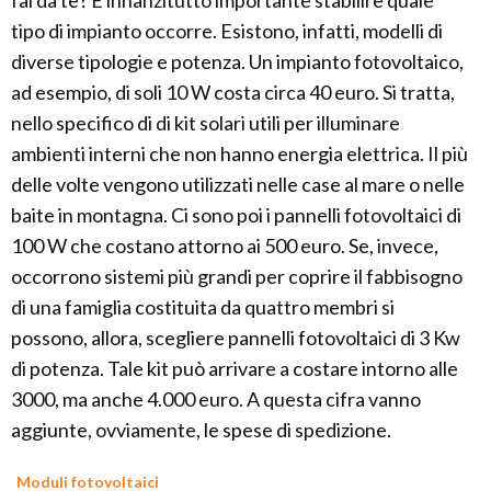
fai da te? È innanzitutto importante stabilire quale
tipo di impianto occorre. Esistono, infatti, modelli di
diverse tipologie e potenza. Un impianto fotovoltaico,
ad esempio, di soli 10 W costa circa 40 euro. Si tratta,
nello specifico di di kit solari utili per illuminare
ambienti interni che non hanno energia elettrica. Il più
delle volte vengono utilizzati nelle case al mare o nelle
baite in montagna. Ci sono poi i pannelli fotovoltaici di
100 W che costano attorno ai 500 euro. Se, invece,
occorrono sistemi più grandi per coprire il fabbisogno
di una famiglia costituita da quattro membri si
possono, allora, scegliere pannelli fotovoltaici di 3 Kw
di potenza. Tale kit può arrivare a costare intorno alle
3000, ma anche 4.000 euro. A questa cifra vanno
aggiunte, ovviamente, le spese di spedizione.
Moduli fotovoltaici