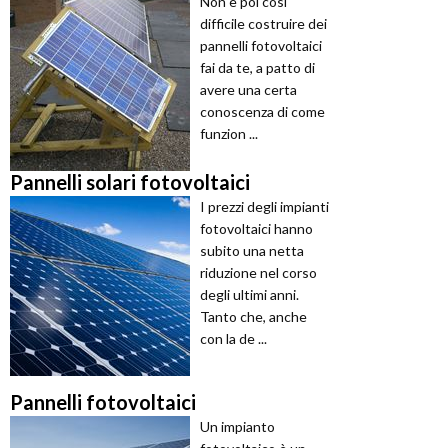
Non è poi così
difficile costruire dei
pannelli fotovoltaici
fai da te, a patto di
avere una certa
conoscenza di come
funzion ...
Pannelli solari fotovoltaici
I prezzi degli impianti
fotovoltaici hanno
subito una netta
riduzione nel corso
degli ultimi anni.
Tanto che, anche
con la de ...
Pannelli fotovoltaici
Un impianto