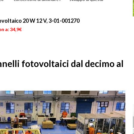
costi della bolletta se non
tecnologia di produzione
add...
energe...
ovoltaico 20 W 12 V, 3-01-001270
n a: 34,9€
nelli fotovoltaici dal decimo al