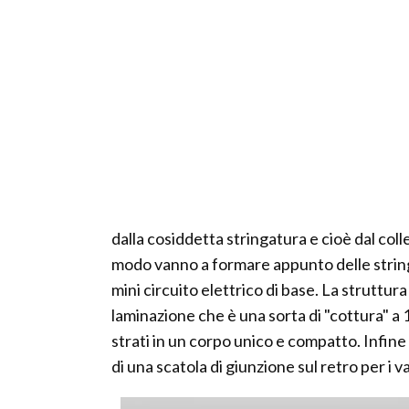
dalla cosiddetta stringatura e cioè dal colle
modo vanno a formare appunto delle string
mini circuito elettrico di base. La struttur
laminazione che è una sorta di "cottura" a 
strati in un corpo unico e compatto. Infine i
di una scatola di giunzione sul retro per i v