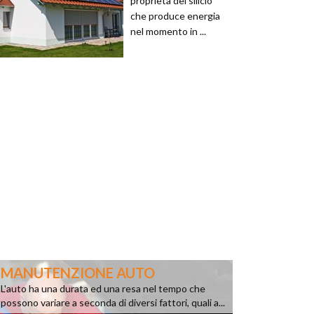
proprietà del silicio
che produce energia
nel momento in ...
MANUTENZIONE AUTO
L'auto ha una durata ed una resa nel tempo che
possono variare a seconda di diversi fattori, quali a...