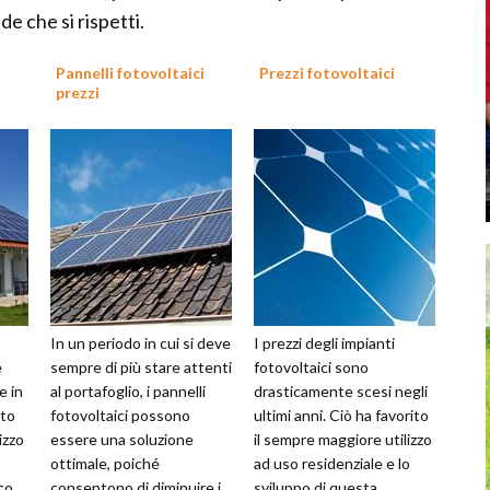
de che si rispetti.
Pannelli fotovoltaici
Prezzi fotovoltaici
prezzi
o
In un periodo in cui si deve
I prezzi degli impianti
e
sempre di più stare attenti
fotovoltaici sono
e in
al portafoglio, i pannelli
drasticamente scesi negli
sto
fotovoltaici possono
ultimi anni. Ciò ha favorito
izzo
essere una soluzione
il sempre maggiore utilizzo
ottimale, poiché
ad uso residenziale e lo
ico
consentono di diminuire i
sviluppo di questa