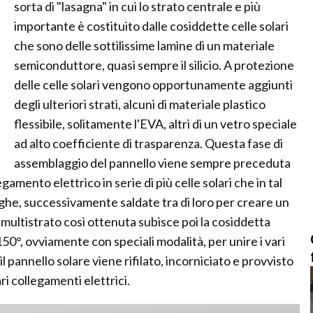
sorta di "lasagna" in cui lo strato centrale e più
importante è costituito dalle cosiddette celle solari
che sono delle sottilissime lamine di un materiale
semiconduttore, quasi sempre il silicio. A protezione
delle celle solari vengono opportunamente aggiunti
degli ulteriori strati, alcuni di materiale plastico
flessibile, solitamente l'EVA, altri di un vetro speciale
ad alto coefficiente di trasparenza. Questa fase di
assemblaggio del pannello viene sempre preceduta
gamento elettrico in serie di più celle solari che in tal
he, successivamente saldate tra di loro per creare un
a multistrato così ottenuta subisce poi la cosiddetta
150°, ovviamente con speciali modalità, per unire i vari
l pannello solare viene rifilato, incorniciato e provvisto
ari collegamenti elettrici.