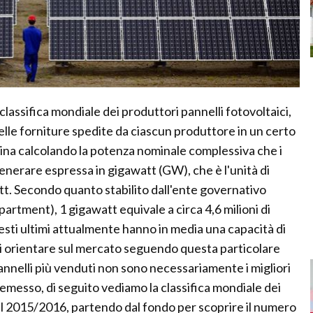
assifica mondiale dei produttori pannelli fotovoltaici,
delle forniture spedite da ciascun produttore in un certo
mina calcolando la potenza nominale complessiva che i
 generare espressa in gigawatt (GW), che è l'unità di
att. Secondo quanto stabilito dall'ente governativo
artment), 1 gigawatt equivale a circa 4,6 milioni di
esti ultimi attualmente hanno in media una capacità di
 orientare sul mercato seguendo questa particolare
annelli più venduti non sono necessariamente i migliori
premesso, di seguito vediamo la classifica mondiale dei
nel 2015/2016, partendo dal fondo per scoprire il numero