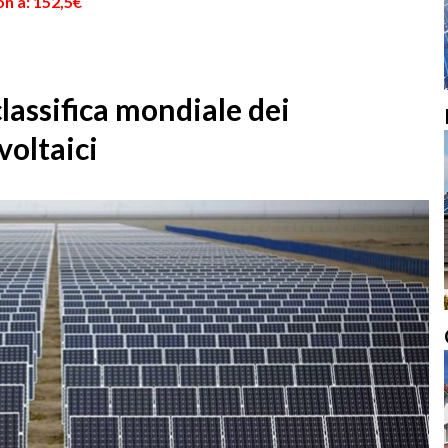
n a: 152,5€
classifica mondiale dei
voltaici