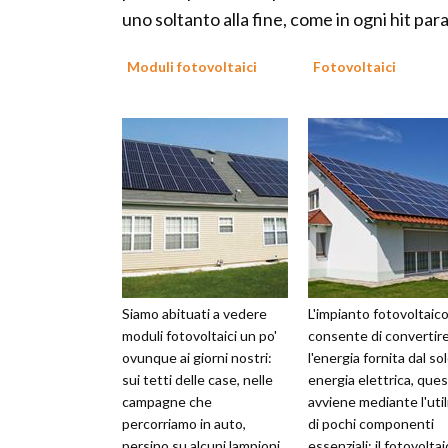
uno soltanto alla fine, come in ogni hit para
Moduli fotovoltaici
Fotovoltaici
Siamo abituati a vedere
L'impianto fotovoltaic
moduli fotovoltaici un po'
consente di convertir
ovunque ai giorni nostri:
l'energia fornita dal sol
sui tetti delle case, nelle
energia elettrica, que
campagne che
avviene mediante l'util
percorriamo in auto,
di pochi componenti
persino su alcuni lampioni.
essenziali; il fotovolta