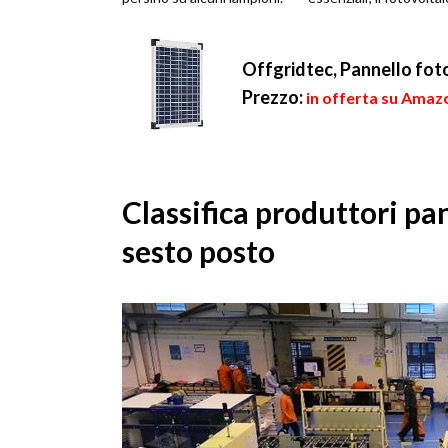
Attualmente, il
non richiede particol...
fotovoltaico è un...
Offgridtec, Pannello fot
Prezzo:
in offerta su Amazo
Classifica produttori pan
sesto posto