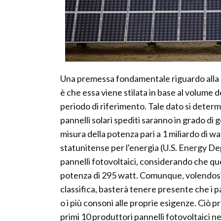
Una premessa fondamentale riguardo alla cl
è che essa viene stilata in base al volume 
periodo di riferimento. Tale dato si deter
pannelli solari spediti saranno in grado di
misura della potenza pari a 1 miliardo di w
statunitense per l'energia (U.S. Energy Dep
pannelli fotovoltaici, considerando che qu
potenza di 295 watt. Comunque, volendosi
classifica, basterà tenere presente che i p
o i più consoni alle proprie esigenze. Ciò 
primi 10 produttori pannelli fotovoltaici 