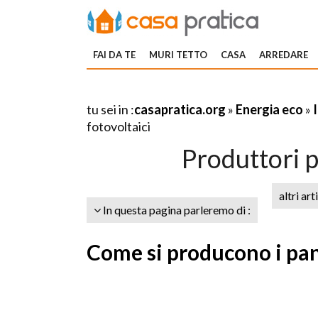
FAI DA TE
MURI TETTO
CASA
ARREDARE
tu sei in :
casapratica.org
»
Energia eco
»
fotovoltaici
Produttori p
altri art
In questa pagina parleremo di :
Come si producono i panne