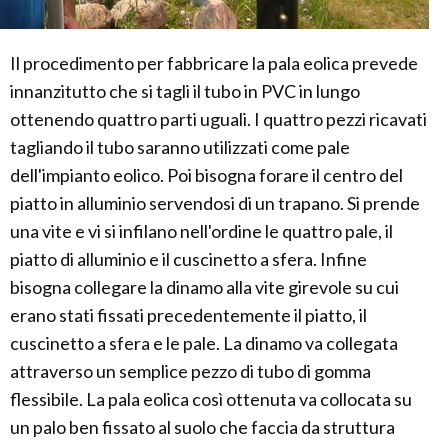
Il procedimento per fabbricare la pala eolica prevede
innanzitutto che si tagli il tubo in PVC in lungo
ottenendo quattro parti uguali. I quattro pezzi ricavati
tagliando il tubo saranno utilizzati come pale
dell'impianto eolico. Poi bisogna forare il centro del
piatto in alluminio servendosi di un trapano. Si prende
una vite e vi si infilano nell'ordine le quattro pale, il
piatto di alluminio e il cuscinetto a sfera. Infine
bisogna collegare la dinamo alla vite girevole su cui
erano stati fissati precedentemente il piatto, il
cuscinetto a sfera e le pale. La dinamo va collegata
attraverso un semplice pezzo di tubo di gomma
flessibile. La pala eolica così ottenuta va collocata su
un palo ben fissato al suolo che faccia da struttura