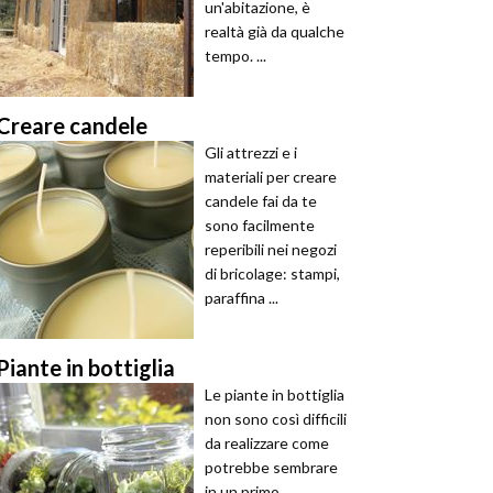
un'abitazione, è
realtà già da qualche
tempo. ...
Creare candele
Gli attrezzi e i
materiali per creare
candele fai da te
sono facilmente
reperibili nei negozi
di bricolage: stampi,
paraffina ...
Piante in bottiglia
Le piante in bottiglia
non sono così difficili
da realizzare come
potrebbe sembrare
in un primo