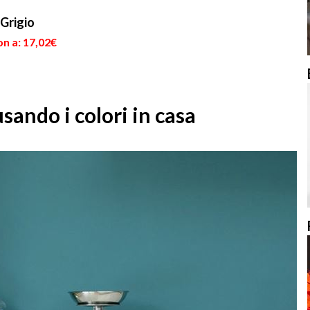
 Grigio
n a: 17,02€
sando i colori in casa