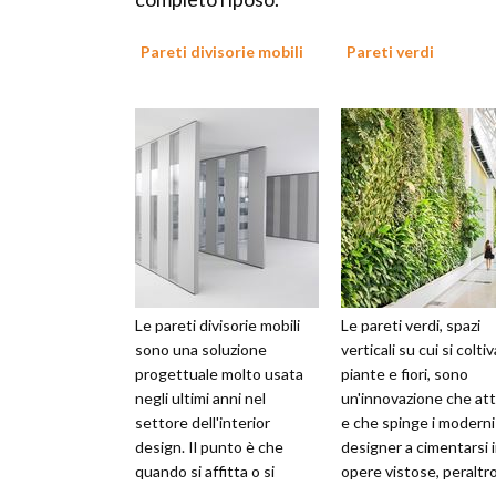
Pareti divisorie mobili
Pareti verdi
Le pareti divisorie mobili
Le pareti verdi, spazi
sono una soluzione
verticali su cui si colti
progettuale molto usata
piante e fiori, sono
negli ultimi anni nel
un'innovazione che at
settore dell'interior
e che spinge i moderni
design. Il punto è che
designer a cimentarsi 
quando si affitta o si
opere vistose, peraltr
compra un'abitazione
molto apprezzate. In