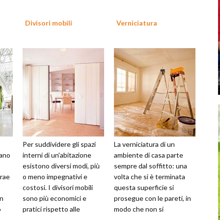
Divisori mobili
Verniciatura
Per suddividere gli spazi
La verniciatura di un
vano
interni di un'abitazione
ambiente di casa parte
esistono diversi modi, più
sempre dal soffitto: una
trae
o meno impegnativi e
volta che si è terminata
costosi. I divisori mobili
questa superficie si
in
sono più economici e
prosegue con le pareti, in
o
pratici rispetto alle
modo che non si
classiche pareti in
verifichino sgocciolamenti