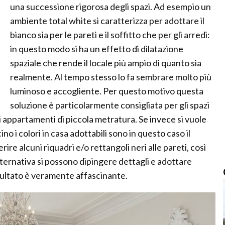
una successione rigorosa degli spazi. Ad esempio un
ambiente total white si caratterizza per adottare il
bianco sia per le pareti e il soffitto che per gli arredi:
in questo modo si ha un effetto di dilatazione
spaziale che rende il locale più ampio di quanto sia
realmente. Al tempo stesso lo fa sembrare molto più
luminoso e accogliente. Per questo motivo questa
soluzione è particolarmente consigliata per gli spazi
li appartamenti di piccola metratura. Se invece si vuole
o i colori in casa adottabili sono in questo caso il
ire alcuni riquadri e/o rettangoli neri alle pareti, così
alternativa si possono dipingere dettagli e adottare
risultato è veramente affascinante.