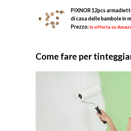
spesso non piace la...
realtà,...
PIXNOR 12pcs armadietto a
di casa delle bambole in 
Prezzo:
in offerta su Amazo
Come fare per tinteggiar