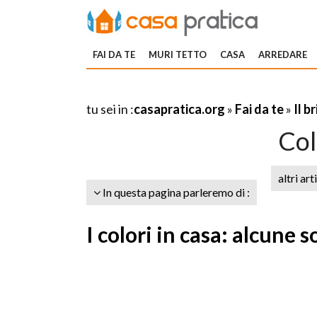
FAI DA TE
MURI TETTO
CASA
ARREDARE
tu sei in :
casapratica.org
»
Fai da te
»
Il b
Col
altri art
In questa pagina parleremo di :
I colori in casa: alcune 