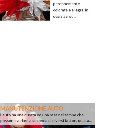
perennemente
colorata e allegra, in
qualsiasi st ...
MANUTENZIONE AUTO
L'auto ha una durata ed una resa nel tempo che
possono variare a seconda di diversi fattori, quali a...