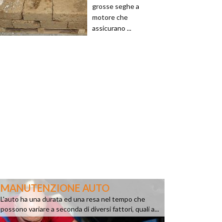
grosse seghe a
motore che
assicurano ...
MANUTENZIONE AUTO
L'auto ha una durata ed una resa nel tempo che
possono variare a seconda di diversi fattori, quali a...