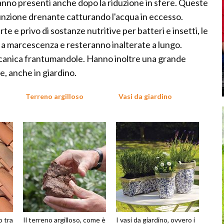
ranno presenti anche dopo la riduzione in sfere. Queste
unzione drenante catturando l'acqua in eccesso.
e e privo di sostanze nutritive per batteri e insetti, le
 a marcescenza e resteranno inalterate a lungo.
ccanica frantumandole. Hanno inoltre una grande
, anche in giardino.
Terreno argilloso
Vasi da giardino
o tra
Il terreno argilloso, come è
I vasi da giardino, ovvero i