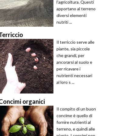
l'agricoltura. Questi
apportano al terreno
diversi elementi
nutriti ...
Terriccio
Il terriccio serve alle
piante, sia piccole
che grandi, per
ancorarsi al suolo e
per ricavare i
nutrienti necessari
al loro s ...
Concimi organici
Il compito di un buon
concime è quello di
fornire nutrienti al
terreno, e quindi alle
piante. I concimi non