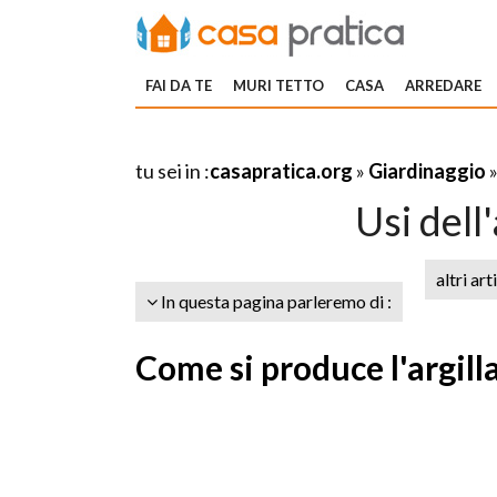
FAI DA TE
MURI TETTO
CASA
ARREDARE
tu sei in :
casapratica.org
»
Giardinaggio
Usi dell
altri art
In questa pagina parleremo di :
Come si produce l'argill