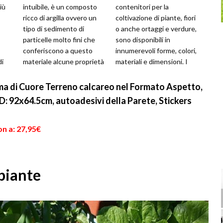
più
intuibile, è un composto
contenitori per la
ricco di argilla ovvero un
coltivazione di piante, fiori
tipo di sedimento di
o anche ortaggi e verdure,
particelle molto fini che
sono disponibili in
conferiscono a questo
innumerevoli forme, colori,
di
materiale alcune proprietà
materiali e dimensioni. I
nte
caratteristiche. E' pos...
motivi per cui si sce...
rma di Cuore Terreno calcareo nel Formato Aspetto,
: 92x64.5cm, autoadesivi della Parete, Stickers
n a: 27,95€
 piante