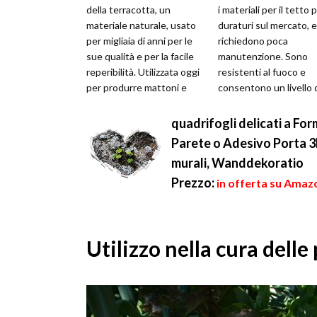
della terracotta, un
i materiali per il tetto 
materiale naturale, usato
duraturi sul mercato, e
per migliaia di anni per le
richiedono poca
sue qualità e per la facile
manutenzione. Sono
reperibilità. Utilizzata oggi
resistenti al fuoco e
per produrre mattoni e
consentono un livello 
tegole, e later...
isolamento relativame
alto. Esse s...
quadrifogli delicati a Fo
Parete o Adesivo Porta 3D
murali, Wanddekoratio
Prezzo:
in offerta su Amazo
Utilizzo nella cura delle