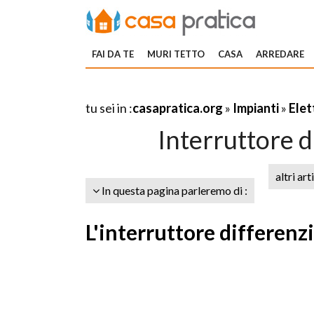
FAI DA TE
MURI TETTO
CASA
ARREDARE
tu sei in :
casapratica.org
»
Impianti
»
Elet
Interruttore d
altri art
In questa pagina parleremo di :
L'interruttore differenzi