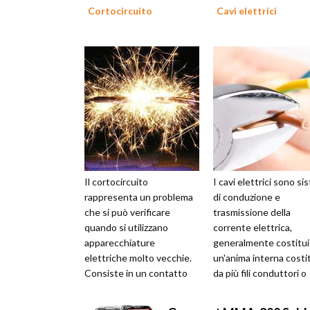
Cortocircuito
Cavi elettrici
Il cortocircuito
I cavi elettrici sono si
rappresenta un problema
di conduzione e
che si può verificare
trasmissione della
quando si utilizzano
corrente elettrica,
apparecchiature
generalmente costitui
elettriche molto vecchie.
un'anima interna costi
Consiste in un contatto
da più fili conduttori o
che si viene a creare
fibre ottiche intrecciat
accidentalmente tra due
loro....