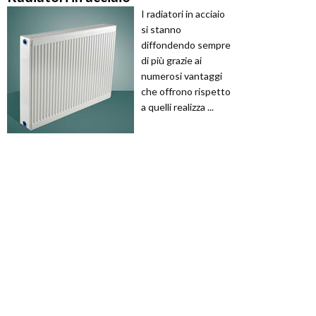
I radiatori in acciaio
si stanno
diffondendo sempre
di più grazie ai
numerosi vantaggi
che offrono rispetto
a quelli realizza ...