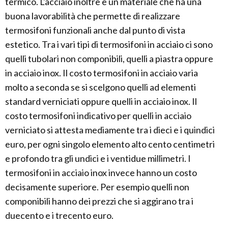
termico. L'acciaio inoltre è un materiale che ha una
buona lavorabilità che permette di realizzare
termosifoni funzionali anche dal punto di vista
estetico. Tra i vari tipi di termosifoni in acciaio ci sono
quelli tubolari non componibili, quelli a piastra oppure
in acciaio inox. Il costo termosifoni in acciaio varia
molto a seconda se si scelgono quelli ad elementi
standard verniciati oppure quelli in acciaio inox. Il
costo termosifoni indicativo per quelli in acciaio
verniciato si attesta mediamente tra i dieci e i quindici
euro, per ogni singolo elemento alto cento centimetri
e profondo tra gli undici e i ventidue millimetri. I
termosifoni in acciaio inox invece hanno un costo
decisamente superiore. Per esempio quelli non
componibili hanno dei prezzi che si aggirano tra i
duecento e i trecento euro.