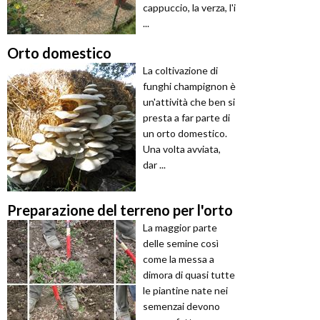
cappuccio, la verza, l'i
...
Orto domestico
La coltivazione di
funghi champignon è
un'attività che ben si
presta a far parte di
un orto domestico.
Una volta avviata,
dar ...
Preparazione del terreno per l'orto
La maggior parte
delle semine così
come la messa a
dimora di quasi tutte
le piantine nate nei
semenzai devono